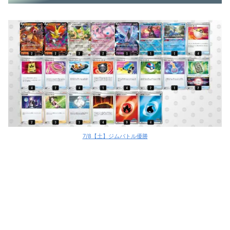
サーナイトex
ルギアV
ルギアV
ルギアV
ルギアV
ルギアV
7/8【土】ジムバトル優勝
ルギアV
ルギアV
ルギアV
ロストバレット
ロストバレット