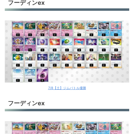
フーディンex
7/8【土】ジムバトル優勝
フーディンex