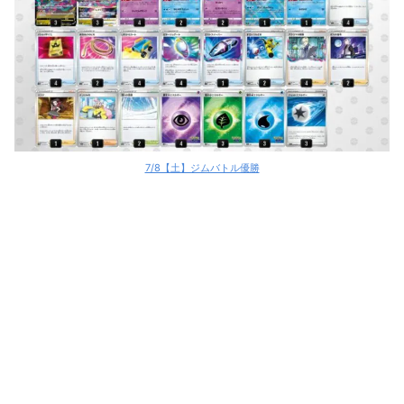
7/8【土】ジムバトル優勝