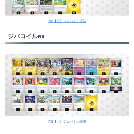
7/8【土】ジムバトル優勝
ジバコイルex
7/8【土】ジムバトル優勝