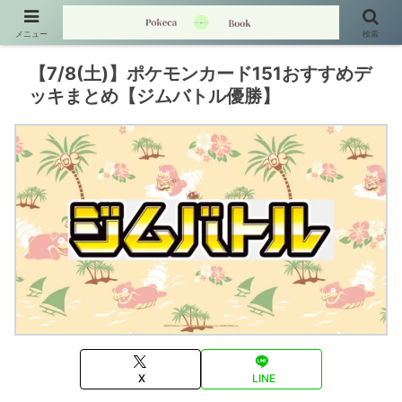
メニュー
検索
【7/8(土)】ポケモンカード151おすすめデ
ッキまとめ【ジムバトル優勝】
X
LINE