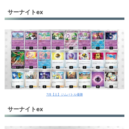
サーナイトex
7/8【土】ジムバトル優勝
サーナイトex