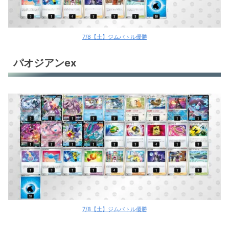
7/8【土】ジムバトル優勝
パオジアンex
7/8【土】ジムバトル優勝