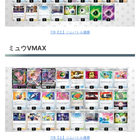
7/8【土】ジムバトル優勝
ミュウVMAX
7/8【土】ジムバトル優勝