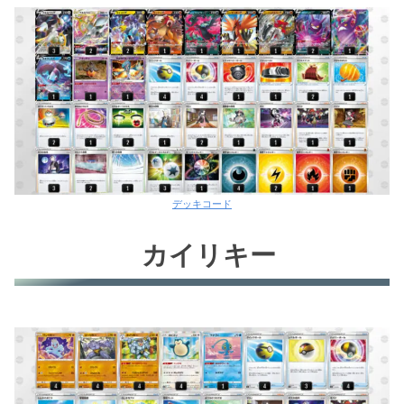
はくばバドレックスV
こくばバドレックスV
フーパファイヤー
ダークライV
アヤシシV+ピッピ
デッキコード
カイリキー