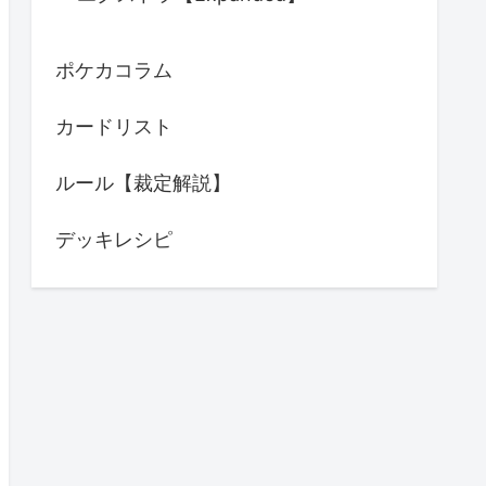
Tournament results
シティリーグ
ジムバトル
チャンピオンズリーグ
エクストラ【Expanded】
ポケカコラム
カードリスト