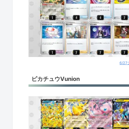
だんけつのつばさ
環境デッキレシピまとめ
6/2
ピカチュウVunion