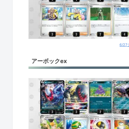
ルギアV
ルギアV
ルギアV
6/2
ルギアV
アーボックex
ルギアV
れんげきインテレオンV
れんげきインテレオンV
オンバーンex
パフュートンex