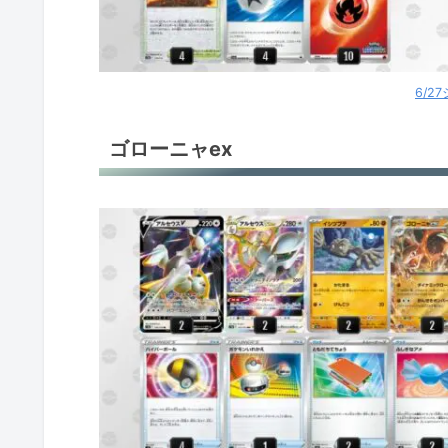
アルセウスV+ギラティナV
アルセウスV+ギラティナV
6/2
アルセウスV＋ギラティナV
ゴローニャex
ミュウVMAX
サーナイトex
サーナイトex
サーナイトex
ミライドンex
ミライドンex
ロストバレット