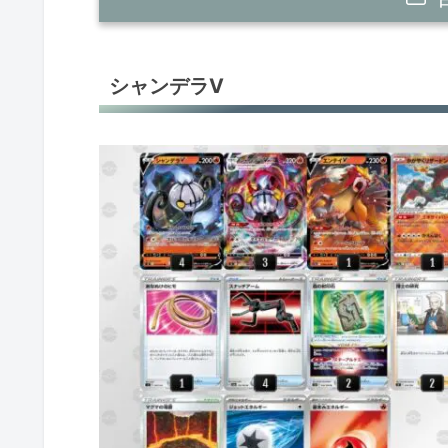
シャンデラV
シャンデラV
ゴローニャex
アーボックex
ピカチュウVunion
カビゴンLO
マルマイン
マスカーニャex
ロストギラティナ
アルセウスV＋ギラティナV