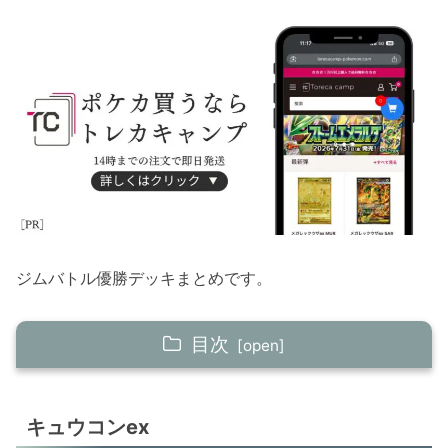
ジムバトル優勝デッキまとめです。
目次
キュウコンex
キュウコンex
ガルーラex