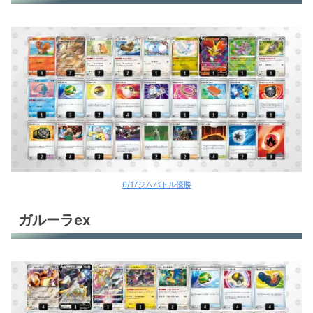
フーディンex
カメックスex
カメックスex
カメックスex
プクリンex
チオンジェンex
6/17ジムバトル優勝
ルギアV
ガルーラex
ルギアV
ルギアV
ルギアV
ルギアV