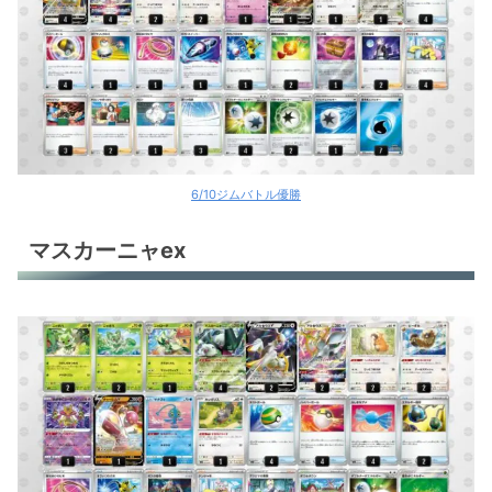
サーナイトex
サーナイトex
アルセウスV＋ギラティナV
アルセウスV+ギラティナV
アルセウスV＋ギラティナV
6/10ジムバトル優勝
ロストギラティナ
マスカーニャex
ロストギラティナ
ロストバレット
ロストバレット
ロストバレット
ロストバレット