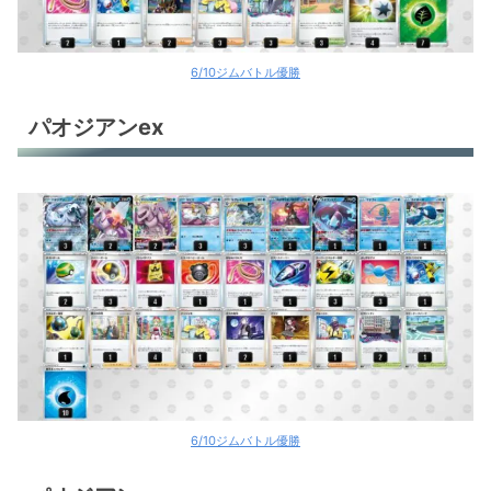
ロストバレット
ロストバレット
6/10ジムバトル優勝
れんげきインテレオンV
パオジアンex
ルギアV
ミライドンex
ジバコイルex
ジバコイルex
デカヌチャンex
デカヌチャンex
ヒスイヌメルゴンV
6/10ジムバトル優勝
オリジンディアルガV