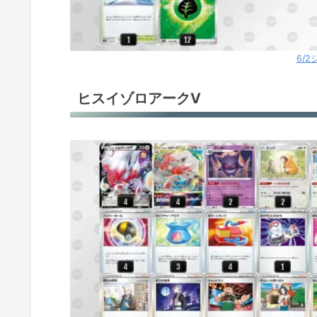
ミュウVMAX
ジュラルドンV
6/
ロストバレット
ヒスイゾロアークV
サーナイトex
アルセウスV＋ギラティナV
アルセウスV＋ギラティナV
ロストギラティナV
ロストギラティナV
環境デッキレシピまとめ