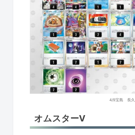
レジドラゴV
オリジンディアルガV
環境デッキレシピまとめ
4/9宝島 長
オムスターV