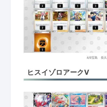
ブースターV
ヨクバリスV
アルセウスV+グレンアルマ
アローラロコンV
マスカーニャex
4/9宝島 長
マスカーニャex
ヒスイゾロアークV
マスカーニャex
ジュラルドンV
ラウドボーンex
パルデアドオーex