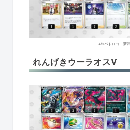
アルセウスV＋ジバコイルex
カビゴンLO
カビゴンLO
パルデアドオーex＋アローララッタ
4/9バトロコ 新
レックウザV
れんげきウーラオスV
ルガルガンV
パフュートンex
レジドラゴV
レジギガスV
こくばバドレックスV＋サーナイトe