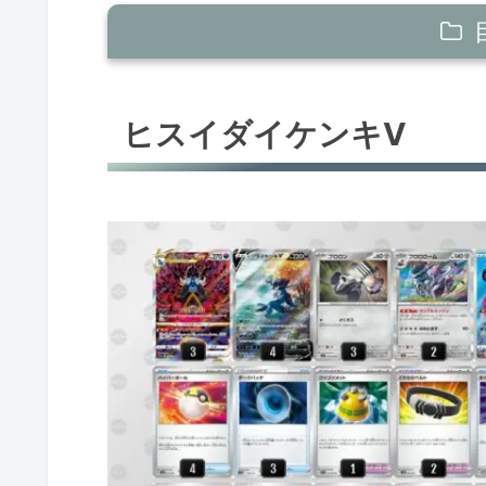
ヒスイダイケンキV
ヒスイダイケンキV
れんげきウーラオスV
ヒスイゾロアークV
オムスターV
マスカーニャex
白馬パルキア
れんげきバシャーモV
オリジンディアルガV