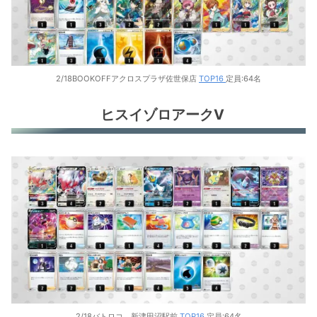
2/18BOOKOFFアクロスプラザ佐世保店
TOP16
定員:64名
ヒスイゾロアークV
2/18バトロコ 新津田沼駅前
TOP16
定員:64名