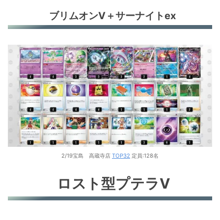
ブリムオンV＋サーナイトex
ブリムオンV＋サーナイトex
ロスト型プテラV
オリジンパルキアV
ロスト型コライドン
こくばバドレックスV
ヒスイヌメルゴンV
ジュラルドンV
ルギアV+ウミトリオ
2/19宝島 高蔵寺店
TOP32
定員:128名
オリジンディアルガV
ロスト型プテラV
アルセウスV+ルカリオV
レックウザV