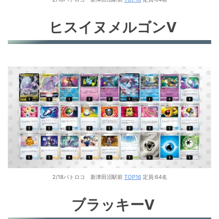
ヒスイヌメルゴンV
2/18バトロコ 新津田沼駅前
TOP16
定員:64名
ブラッキーV