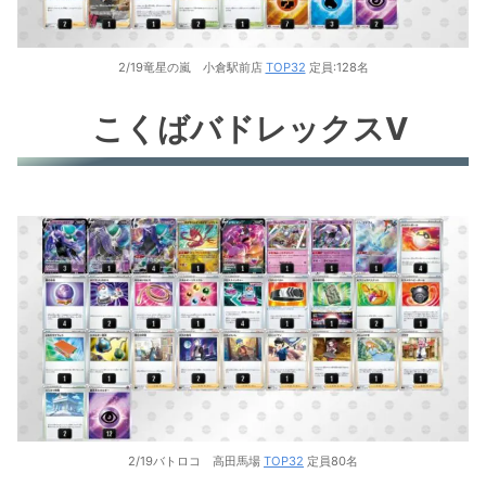
2/19竜星の嵐 小倉駅前店
TOP32
定員:128名
こくばバドレックスV
2/19バトロコ 高田馬場
TOP32
定員80名