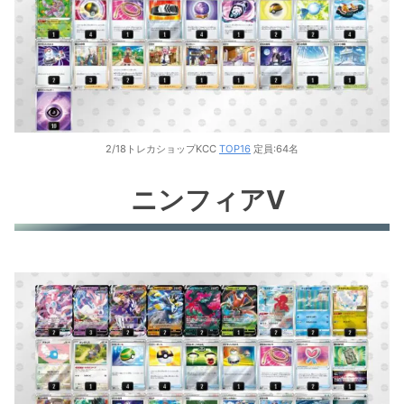
2/18トレカショップKCC
TOP16
定員:64名
ニンフィアV