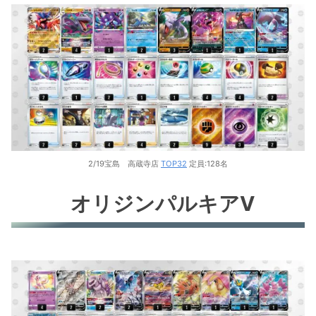
レジギガス
リザードンV
れんげきウーラオスV
ヒスイゾロアークV
ヒスイヌメルゴンV
ブラッキーV
2/19宝島 高蔵寺店
TOP32
定員:128名
ミュウツーV
オリジンパルキアV
ニンフィアV
ジュラルドンV
コータス
ルカリオ