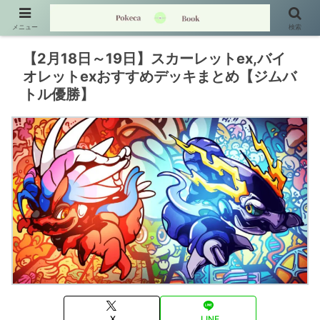
メニュー
検索
【2月18日～19日】スカーレットex,バイ
オレットexおすすめデッキまとめ【ジムバ
トル優勝】
X
LINE