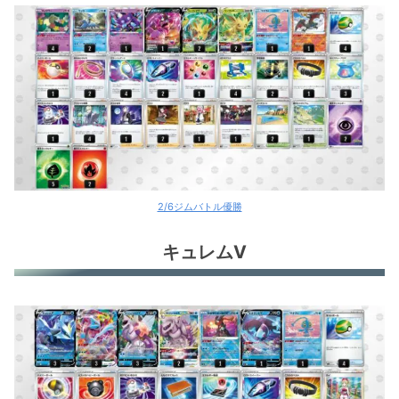
オリジンパルキアV
ゼラオラV
コライドンex
コノヨザル
ジュラルドンV
2/6ジムバトル優勝
レックウザV
キュレムV
ルギアV
ミュウツーV+ルナソル
アルセウスV+ブラッキーV
白馬パルキア
れんげきウーラオスV