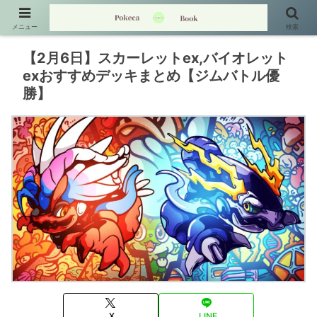
メニュー
検索
【2月6日】スカーレットex,バイオレット
exおすすめデッキまとめ【ジムバトル優
勝】
X
LINE