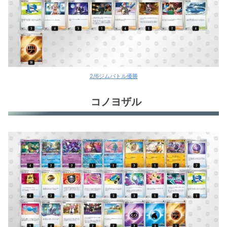
2/6ジムバトル優勝
コノヨザル