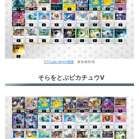
かがやくヒードラン
ジュラルドンV
ルギアV
レジギガス
ロストバレット
1/17Late Night優勝
参加者80名
ホエルオーV
そらをとぶピカチュウV
ロストバレット
かみなりバレット
ミュウツーVunion
ザシアンVunion
環境デッキレシピまとめ