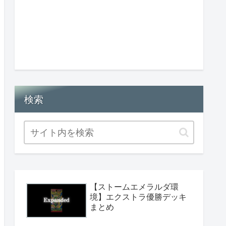
検索
【ストームエメラルダ環
境】エクストラ優勝デッキ
まとめ