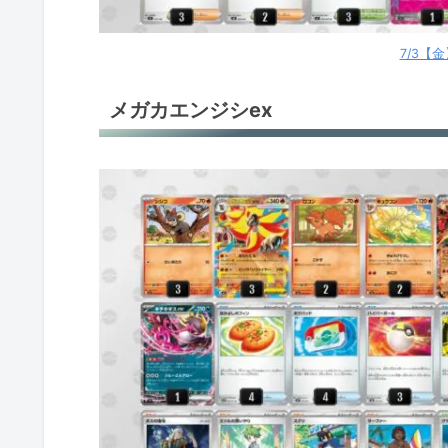
フーディン
7/3【
メガルカリオex
メガカエンジシex
メガルカリオex
メガルカリオex
メガルカリオex
メガルカリオex
イイネイヌ
ヤドキング
ヤドキング
オーガポンバレット