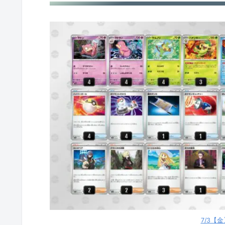
メガカエンジシex
メガジガルデex
メガガルーラex
メガシャンデラex
Nのゾロアークex
Nのゾロアークex
ドータクン
ヒビキのバクフーン
メガライボルトex
7/3【