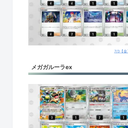
メガフシギバナex
メガゲッコウガex
メガゲッコウガex
イイネイヌ
7/3【
ストリンダーバレット
メガガルーラex