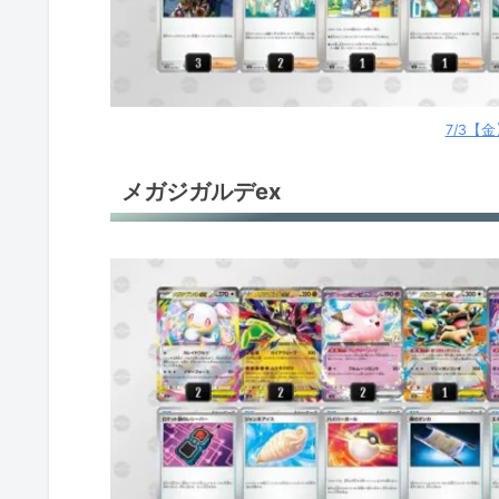
ブースターex
メガドリュウズex
7/3【
メガドリュウズex
メガジガルデex
メガドリュウズex
おまつりおんど
おまつりおんど
ソウブレイズex
ロケット団のミュウツーex
ロケット団のミュウツーex