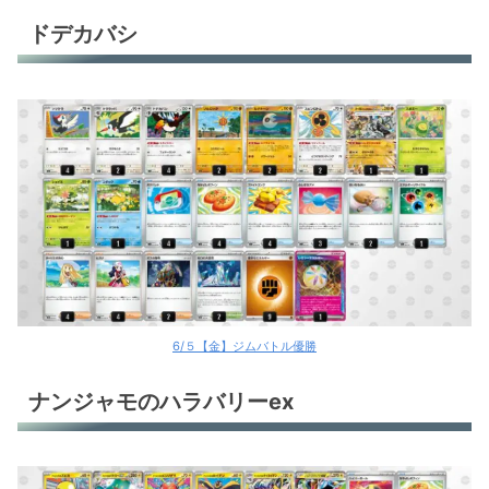
メタングバレット
ドデカバシ
ヒビキのホウオウex
ストリンダーバレット
ストリンダーバレット
ロケット団のドンカラス
フーディン
メガルカリオex
ブースターex
6/５【金】ジムバトル優勝
オーガポンバレット
ナンジャモのハラバリーex