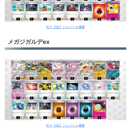
ヤドキング
ヤドキング
メガゲッコウガex
6/５【金】ジムバトル優勝
スピアーex
メガジガルデex
シロナのガブリアスex
イイネイヌ
おまつりおんど
おまつりおんど
おまつりおんど
おまつりおんど
メタングバレット
6/５【金】ジムバトル優勝