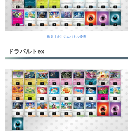
6/５【金】ジムバトル優勝
ドラパルトex