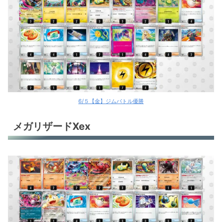
ドデカバシ
ナンジャモのハラバリーex
メガドリュウズex
メガドリュウズex
ばけがくれ
6/５【金】ジムバトル優勝
ばけがくれ
メガリザードXex
ドラパルトex
ドラパルトex
ドラパルトex
ドラパルトex
ドラパルトex＋バシャーモex