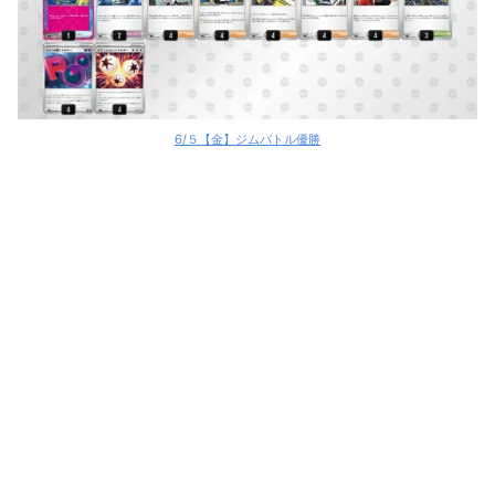
6/５【金】ジムバトル優勝