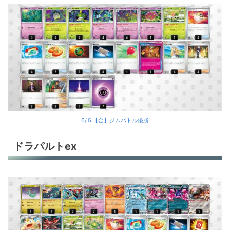
6/５【金】ジムバトル優勝
ドラパルトex