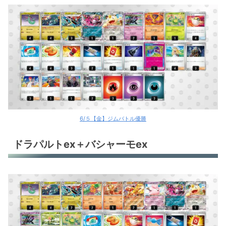
6/５【金】ジムバトル優勝
ドラパルトex＋バシャーモex