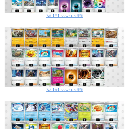
7/5【日】ジムバトル優勝
7/3【金】ジムバトル優勝