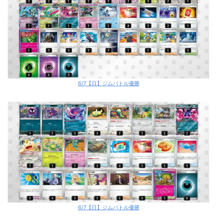
6/7【日】ジムバトル優勝
6/7【日】ジムバトル優勝