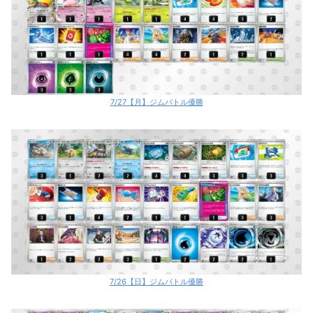
7/27【月】ジムバトル優勝
7/26【日】ジムバトル優勝