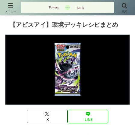
メニュー
検索
【アビスアイ】環境デッキレシピまとめ
X
LINE