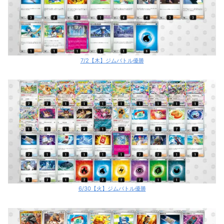
7/2【木】ジムバトル優勝
6/30【火】ジムバトル優勝