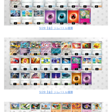
5/29【金】ジムバトル優勝
5/29【金】ジムバトル優勝