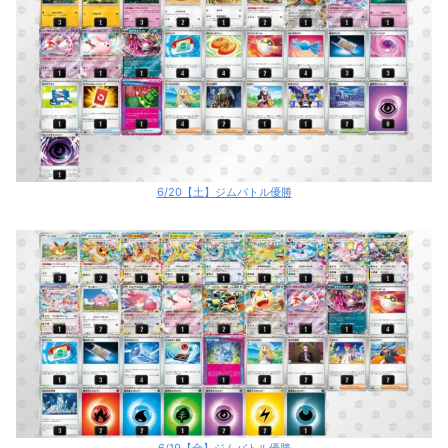
6/20【土】ジムバトル優勝