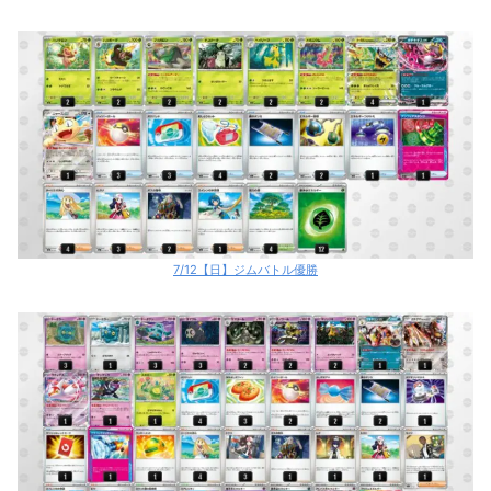
7/12【日】ジムバトル優勝