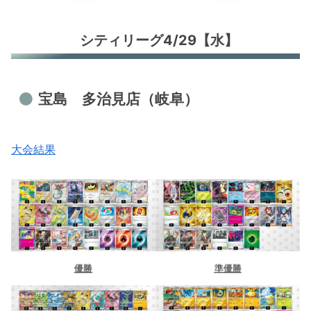
シティリーグ4/29【水】
宝島 多治見店（岐阜）
大会結果
優勝
準優勝