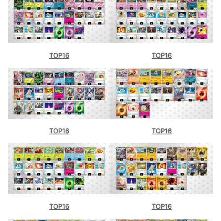
フルコンプ福岡天神店（福岡）
BOOKOFF54号広島八木店（広島）
トレカショップKCC（埼玉）
TOP16
TOP16
TSUTAYA西友町田店（東京）
BOOKOFF イトーヨーカドー流山店
（千葉）
福福トレカ 秋葉原店（東京）
ブックオフ武蔵小金井（東京）
TOP16
TOP16
TSUTAYA宇都宮インターパークビレッ
ジ店（栃木）
ブックエース勝田東石川店（茨城）
ブックオフ多摩永山（東京）
フルコンプ 八王子本店（東京）
TOP16
TOP16
竜星のPAO 大宮店（埼玉）