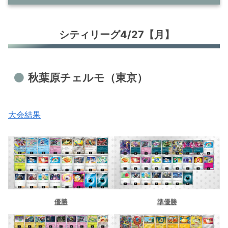
シティリーグ4/27【月】
シティリーグ4/27【月】
秋葉原チェルモ（東京）
トレカショップVOW（滋賀）
ドラゴンスター秋葉原駅前店（東京）
秋葉原チェルモ（東京）
シティリーグ4/28【火】
青馬堂矢向店（神奈川）
大会結果
竜のしっぽ 布施店（大阪）
スキップ玉出店（大阪）
シティリーグ4/29【水】
宝島 多治見店（岐阜）
ドラグーン周南（山口）
優勝
準優勝
ブックオフ 西尾下町店（愛知）
鹿角ラボ（秋田）