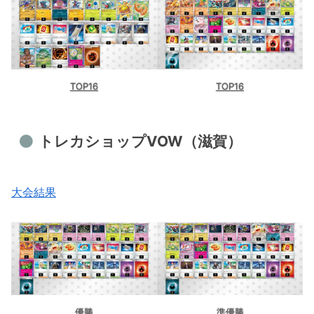
カードショップリドル京急蒲田店（東
京）
シティリーグ4/30【木】
ブックオフプラス浜北店（静岡）
TOP16
TOP16
ドラゴンスター日本橋3号店（大阪）
TSUTAYA嵐山店（埼玉）
トレカショップVOW（滋賀）
ブックオフ多摩永山（東京）
ドラゴンスター町田店（東京）
大会結果
シティリーグ5/1【金】
BOOKOFF 1号京都伏見店（京都）
ドラゴンスター池袋店（東京）
優勝
準優勝