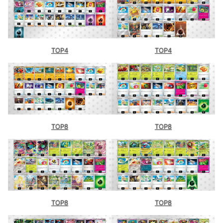
バトロコ 札幌狸小路（北海道）
シーガル 仙台駅前店（宮城）-1
シーガル 仙台駅前店（宮城）-2
TOP4
TOP4
Super KaBoS 二の宮本店（福井）
TCG桜華（愛媛）
三洋堂書店 新開橋店（愛知）
BOOKOFF 307号枚方池之宮店（大
阪）
TOP8
TOP8
カードショップ楓（高知）
カードスタジアム小禄店（沖縄）
TSUTAYA光吉店（大分）
遊ING 熊本上通り店（熊本）
ブックオフ佐賀南部バイパス店（佐
TOP8
TOP8
賀）
カードショップ＠ほ～む。（鹿児島）