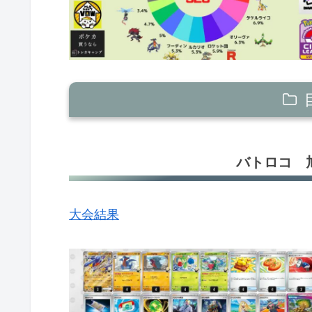
バトロコ 旭川駅前（北海道）
バトロコ 
Wonder GOOいわき鹿島店（福島）
三洋堂書店 乙川店（愛知）
大会結果
BOOKOFF大牟田店（福岡）
ブックオフ 札幌南2条店（北海道
ブックオフイオン山形北店（山形）