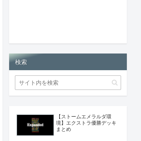
検索
【ストームエメラルダ環
境】エクストラ優勝デッキ
まとめ