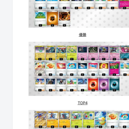
トレカショップKCC（埼玉）
BOOKOFF大宮ステラタウン店（埼
TSUTAYA西友町田店（東京）
優勝
BOOKOFF 西友大森店（東京）
BOOKOFF町田中央通り店（東京）
BOOKOFF 248号西友岡崎店（愛知
ブックオフ田富昭和通り店（山梨）
Card Secret（東京）
TOP4