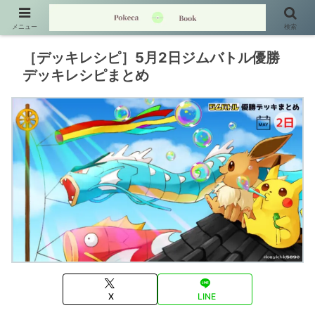
メニュー
検索
［デッキレシピ］5月2日ジムバトル優勝
デッキレシピまとめ
X
LINE