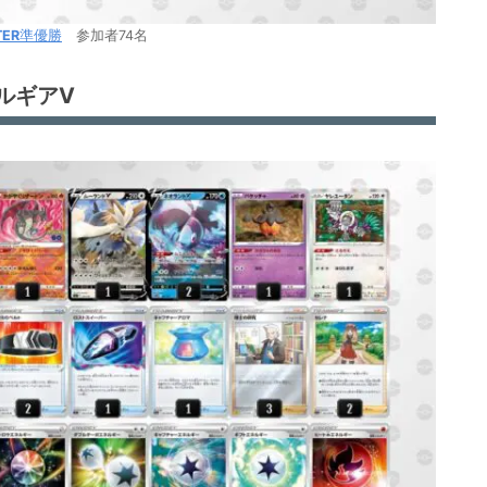
TER
準優勝
参加者74名
ルギアV