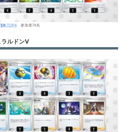
TER
TOP4
参加者74名
ュラルドンV