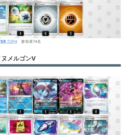
TER
TOP4
参加者74名
イヌメルゴンV