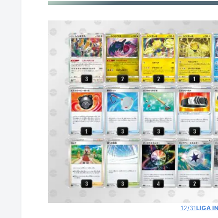
ルギアV
ジュラルドンV
ヒスイヌメルゴンV
ロストバレット
ルギアV
ギラティナV
WTB
アローラロコンV
ヒスイウインディV
12/31
LIGA I