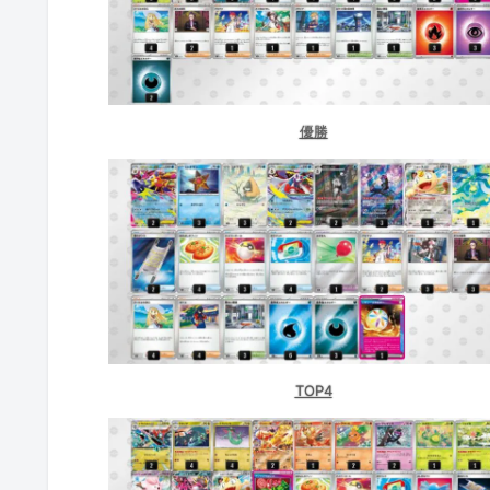
ドラゴンスター泉佐野店（大阪）
TSUTAYA三島店（静岡）
BOOKOFF奈良法華寺店（奈良）
優勝
【CARDBOX】玉島店（岡山）
TSUTAYA AVクラブ御領店（熊本）
カードスタジアム小禄店（沖縄）
シーガル 泉中央店（宮城）
本の王国すまいるキング 安城店（
TOP4
BOOKOFF 307号枚方池之宮店（大
バトロコ 高田馬場（東京）