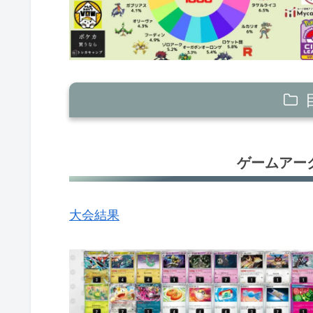
ゲームアーク 丸亀店（香川）
ゲームアー
バトロコ 柏駅前（千葉）
フルコンプ札幌駅前店（北海道）
大会結果
トイニティ長岡E・PLAZA店（新潟
Super KaBoS 二の宮本店（福井）
三洋堂書店 新開橋店（愛知）