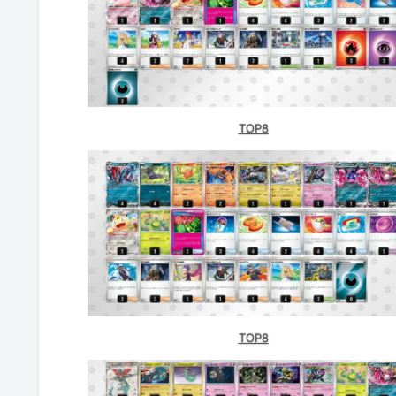
オレタン松山店（愛媛）
バトロコ 小山駅前（栃木）
Torecacamp大須店（愛知）
TOP8
GIRAFULL京都店（京都）
アリオン皆生店（鳥取）
ブックオフ武蔵小金井（東京）
ブックオフ 相模大野店（神奈川）
ブックオフ 多摩永山（東京）
TOP8
トレカプラザ５５大須アメ横店（愛