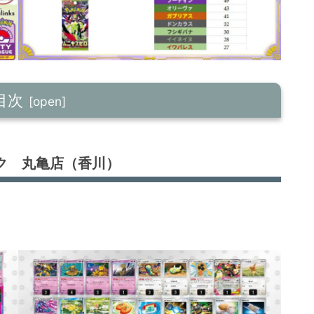
目次
ク 丸亀店（香川）
）