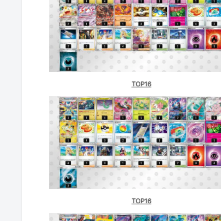
フルコンプ 八王子本店（東京）
カードショップ裁龍（茨城）
バトロコ 盛岡大通（岩手）
バトロコ 水戸駅前（茨城）
TOP16
BOOKOFF アミューあつぎ店（神奈
バトロコミニ苫小牧バイパス店（北
バトロコ 新津田沼駅前（千葉）
宝島 酒田店（山形）
竜星のPAO 大宮店（埼玉）
TOP16
竜星の嵐 名古屋店（愛知）