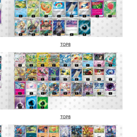
TOP8
TOP8
知）