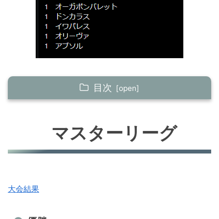
目次
マスターリーグ
マスターリーグ
優勝
準優勝
TOP4
TOP8
大会結果
TOP16
シニアリーグ