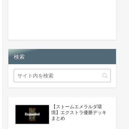
検索
【ストームエメラルダ環
境】エクストラ優勝デッキ
まとめ