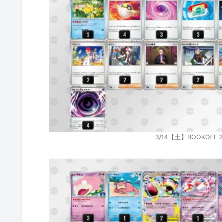
3/14【土】BOOKOF