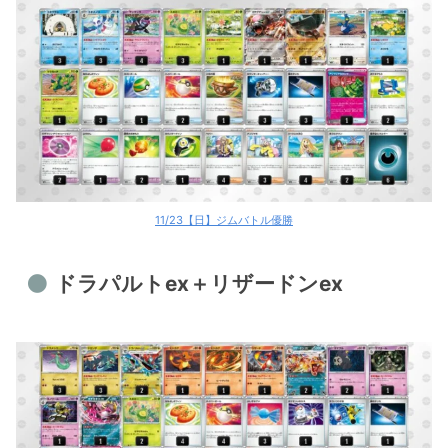
11/23【日】ジムバトル優勝
ドラパルトex＋リザードンex