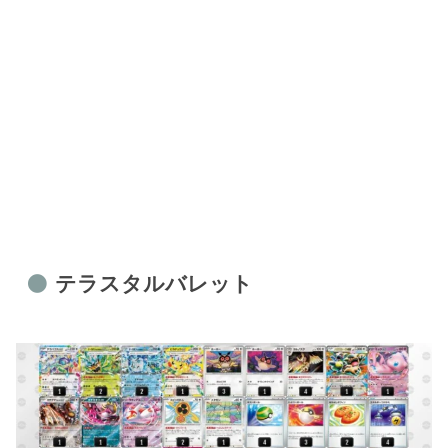
テラスタルバレット