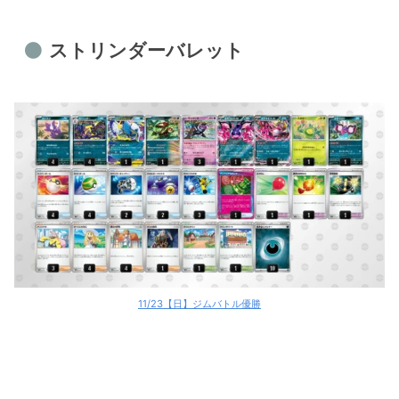
メガルカリオex
メガルカリオex
ストリンダーバレット
11/20【木】優勝デッキ
ラウドボーンex
ワルビアルex
イワパレス
メガフシギバナex
カミツオロチex
メガサメハダーex
ガチグマアカツキ
バシャーモex
11/23【日】ジムバトル優勝
11/19【水】優勝デッキ
だんけつのつばさ
サザンドラex