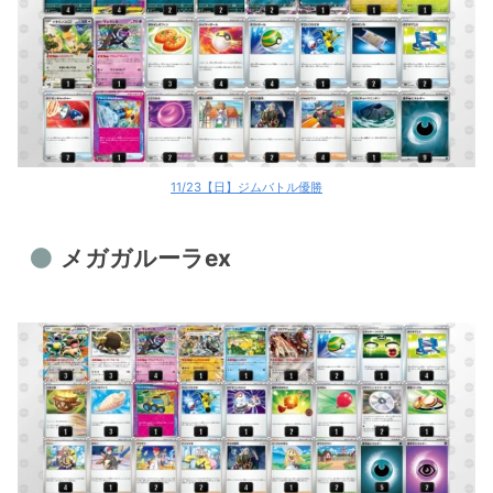
パオジアンex
オーガポンバレット
ストリンダーバレット
メガガルーラex
メガミミロップex
ゲッコウガex
11/23【日】ジムバトル優勝
ブリジュラスex
ミライドンex
メガガルーラex
おまつりおんど
メガルカリオex
メガルカリオex