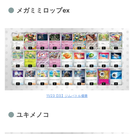
メガミミロップex
11/23【日】ジムバトル優勝
ユキメノコ