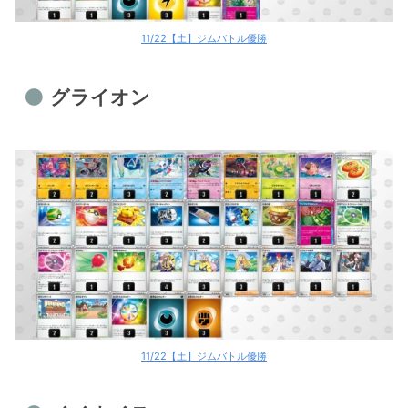
11/22【土】ジムバトル優勝
グライオン
11/22【土】ジムバトル優勝