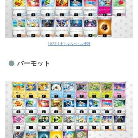
11/22【土】ジムバトル優勝
パーモット