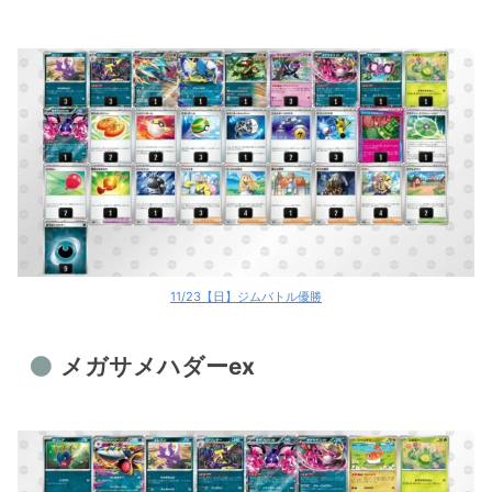
メルメタルex
デカヌチャンex
ストリンダーバレット
メガサメハダーex
メガミミロップex
おまつりおんど
ドラパルトex＋リザードンex
ドラパルトex＋リザードンex
フーディン
11/23【日】ジムバトル優勝
11/17【月】優勝デッキ
メガアブソルex
メガサメハダーex
Nのゾロアークex
バチュルバレット
マスカーニャex