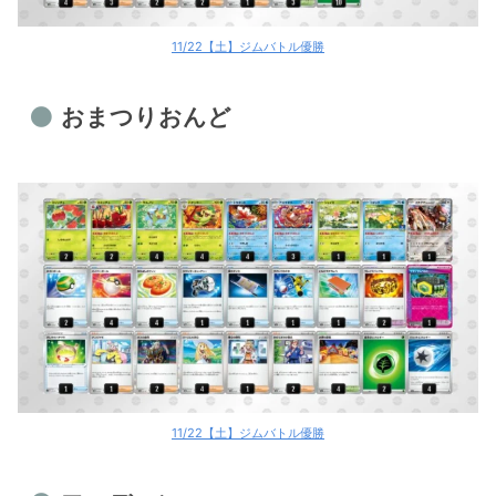
11/22【土】ジムバトル優勝
おまつりおんど
11/22【土】ジムバトル優勝