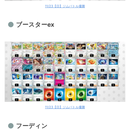
11/23【日】ジムバトル優勝
ブースターex
11/23【日】ジムバトル優勝
フーディン