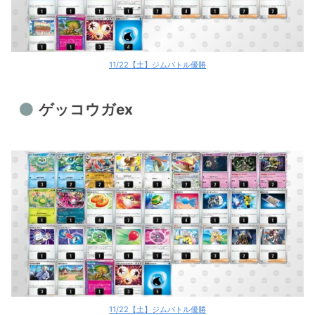
11/22【土】ジムバトル優勝
ゲッコウガex
11/22【土】ジムバトル優勝