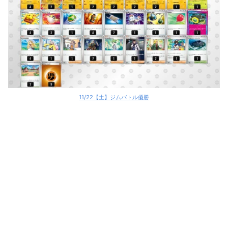
11/22【土】ジムバトル優勝