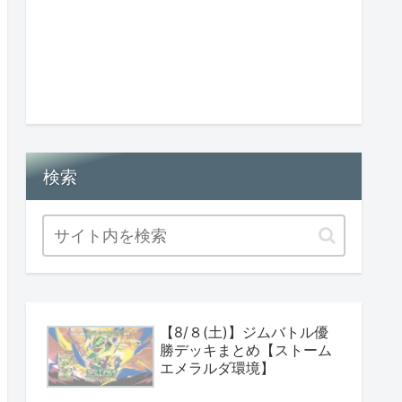
検索
【8/８(土)】ジムバトル優
勝デッキまとめ【ストーム
エメラルダ環境】