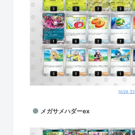
フーディン
ヒビキのバクフーン
テラスタルバレット
10/23【木】優勝デッキ
サザンドラex＋エースバー
マスカーニャex
メガヘラクロスex
エンペルトex
10/26
ストリンダーバレット
メガユキノオーex
メガサメハダーex
バシャーモex
ヤドキング