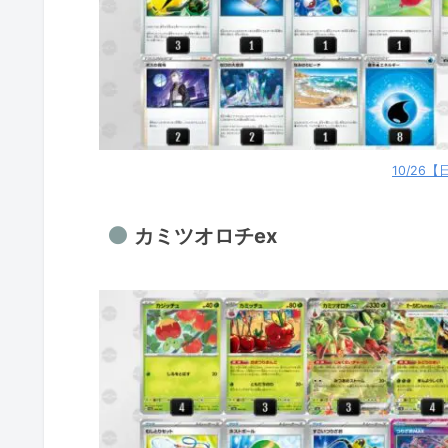
メガガルーラex
メガフシギバナex
メガルカリオex
ヒビキのバクフーン
シロナのガブリアスex
10/26
シロナのガブリアスex
カミツオロチex
フーディン
フーディン
10/24【金】優勝デッキ
メガリザードンex
リザードンex
ラウドボーンex