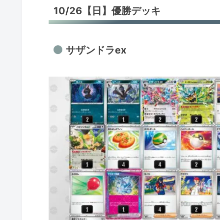
10/26【日】優勝デッキ
サザンドラex
パオジアンex
カミツオロチex
サザンドラex
カミツオロチex
メガサメハダーex
イワパレス
イワパレス
メガガルーラex
リククラゲex
おまつりおんど
おまつりおんど
おまつりおんど