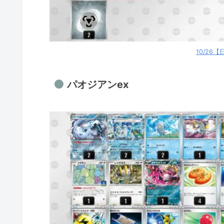
おまつりおんど
テラスタルバレット
テラスタルバレット
10/26
メガルカリオex
シロナのガブリアスex
パオジアンex
ドラパルトex＋リザードンe
ブースターex
10/25【土】優勝デッキ
クエスパトラex
デカヌチャンex
デカヌチャンex
ストリンダーバレット
メガサメハダーex