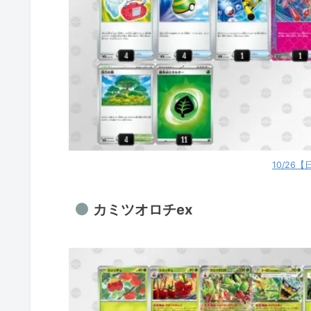
グレンアルマex
ダイオウドウex
ガチグマアカツキ
ガチグマアカツキ
ロケット団のミュウツーex
メガサメハダーex
デカヌチャンex
10/26
メガフシギバナex
カミツオロチex
メガルカリオex
バチュルバレット
シロナのガブリアスex
シロナのガブリアスex
フーディン