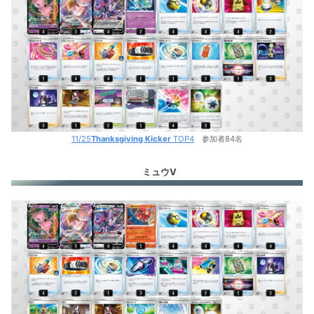
11/25
Thanksgiving Kicker
TOP4
参加者84名
ミュウV