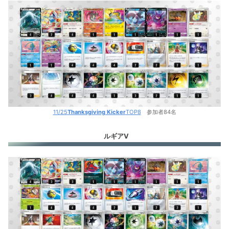
11/25
Thanksgiving Kicker
TOP8
参加者84名
ルギアV