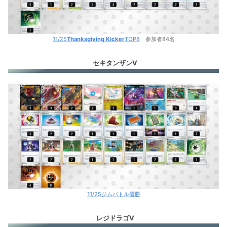
11/25
Thanksgiving Kicker
TOP8
参加者84名
セキタンザンV
11/25ジムバトル優勝
レジドラゴV