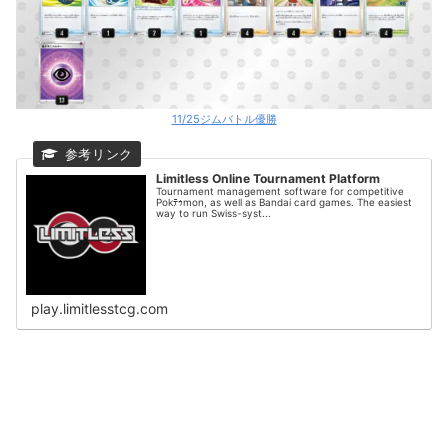
11/25ジムバトル優勝
Limitless Online Tournament Platform
Tournament management software for competitive
Pokﾃｩmon, as well as Bandai card games. The easiest
way to run Swiss-syst...
play.limitlesstcg.com