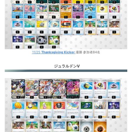
ミュウV
ミュウV
ジュラルドンV
ルギアV
ルギアV
11/25
Thanksgiving Kicker
優勝 参加者84名
セキタンザンV
ジュラルドンV
レジドラゴV
ヒスイゾロアークV
ヒスイヌメルゴンV
リザードンV
ルナトーン＋ソルロック