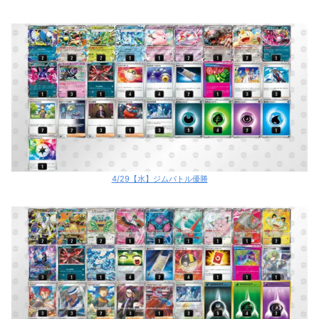
4/29【水】ジムバトル優勝