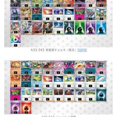
4/23【木】秋葉原チェルモ（東京）
TOP16
4/21【火】ジムバトル優勝