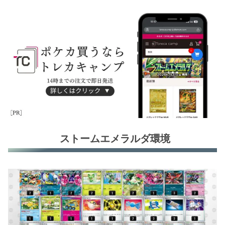
ストームエメラルダ環境