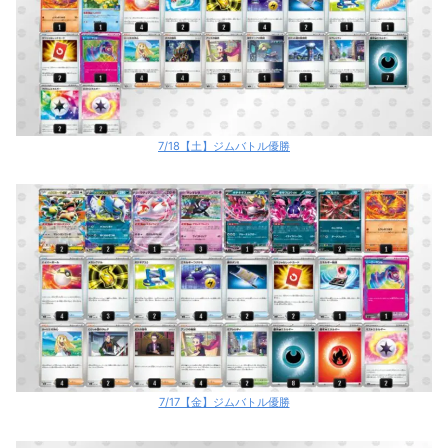
7/18【土】ジムバトル優勝
7/17【金】ジムバトル優勝