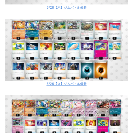
5/28【木】ジムバトル優勝
5/26【火】ジムバトル優勝