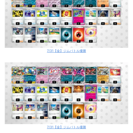
7/31【金】ジムバトル優勝
7/31【金】ジムバトル優勝