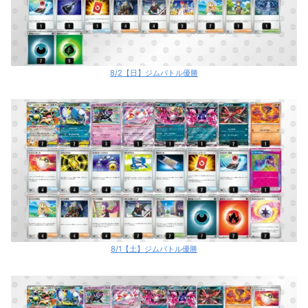
8/2【日】ジムバトル優勝
8/1【土】ジムバトル優勝