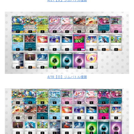
4/19【日】ジムバトル優勝