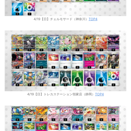
4/19【日】チェルモサード（神奈川）
TOP4
4/19【日】トレカステーション領家店（静岡）
TOP4