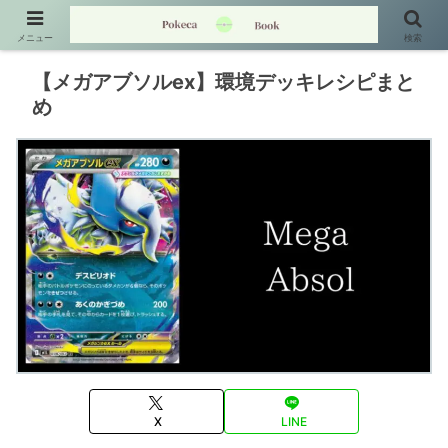
メニュー
検索
【メガアブソルex】環境デッキレシピまと
め
X
LINE