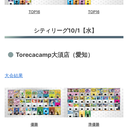
TOP16
TOP16
シティリーグ10/1【水】
Torecacamp大須店（愛知）
大会結果
優勝
準優勝