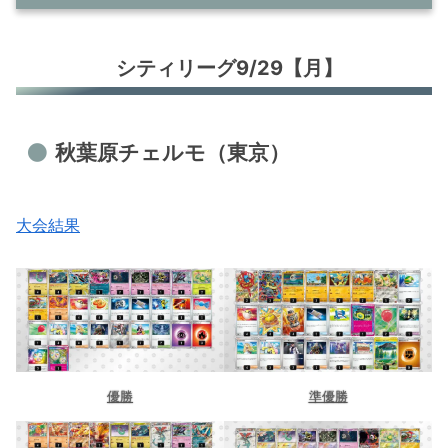
シティリーグ9/29【月】
シティリーグ9/29【月】
秋葉原チェルモ（東京）
竜星の嵐 十三店（大阪）
トレカショップVOW（滋賀）
秋葉原チェルモ（東京）
ドラゴンスター秋葉原駅前店（東京）
シティリーグ9/30【火】
大会結果
バトロコ 柏駅前（千葉）
竜のしっぽ 布施店（大阪）
バトロコ 藤沢駅北口（神奈川）
シティリーグ10/1【水】
Torecacamp大須店（愛知）
優勝
準優勝
ポケ堂 仙台店（宮城）
BOOKOFF 307号枚方池之宮店（大