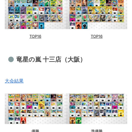
TOP16
TOP16
竜星の嵐 十三店（大阪）
大会結果
優勝
準優勝