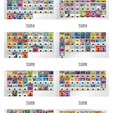
阪）
シティリーグ10/2【木】
シティリーグ10/3【金】
TOP4
TOP4
竜星のPAO 立川店（東京）
Card Secret 池袋（東京）
TOP8
TOP8
TOP8
TOP8