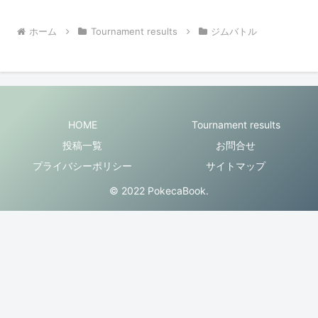
ホーム
Tournament results
ジムバトル
HOME
Tournament results
投稿一覧
お問合せ
プライバシーポリシー
サイトマップ
© 2022 PokecaBook.