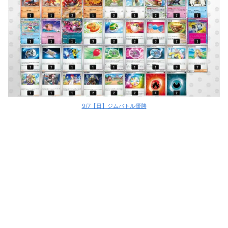
9/7【日】ジムバトル優勝