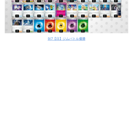
9/7【日】ジムバトル優勝