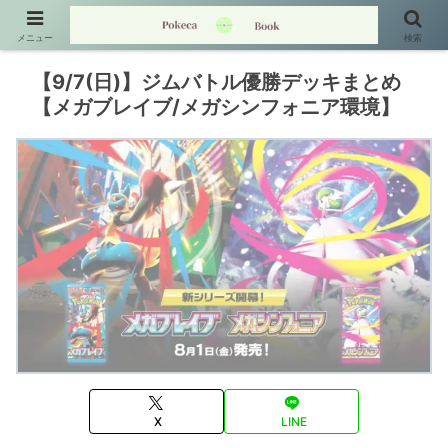
メニュー
検索
【9/7(日)】ジムバトル優勝デッキまとめ
【メガブレイブ/メガシンフォニア環境】
X
LINE