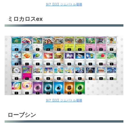
9/7【日】ジムバトル優勝
ミロカロスex
9/7【日】ジムバトル優勝
ローブシン