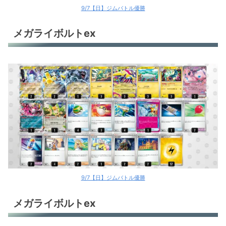
9/7【日】ジムバトル優勝
メガライボルトex
9/7【日】ジムバトル優勝
メガライボルトex