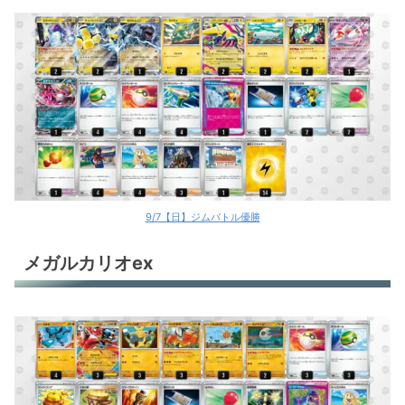
9/7【日】ジムバトル優勝
メガルカリオex