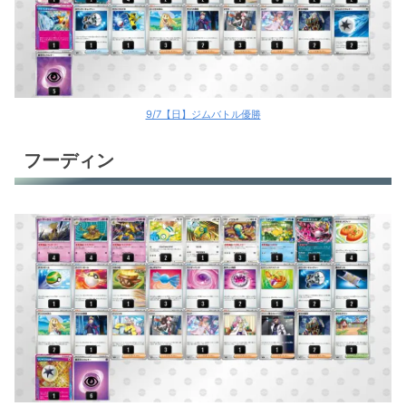
9/7【日】ジムバトル優勝
フーディン