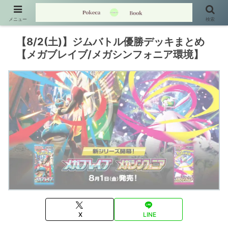
メニュー
検索
【8/2(土)】ジムバトル優勝デッキまとめ
【メガブレイブ/メガシンフォニア環境】
X
LINE