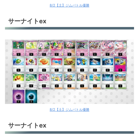
8/2【土】ジムバトル優勝
サーナイトex
8/2【土】ジムバトル優勝
サーナイトex