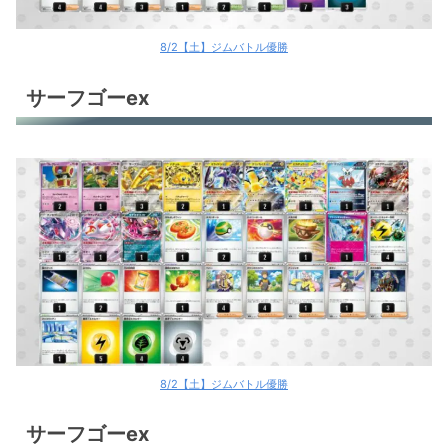
8/2【土】ジムバトル優勝
サーフゴーex
8/2【土】ジムバトル優勝
サーフゴーex