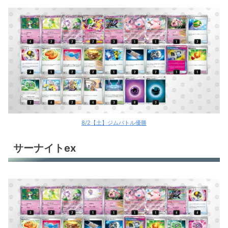
8/2【土】ジムバトル優勝
サーナイトex