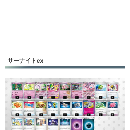
サーナイトex