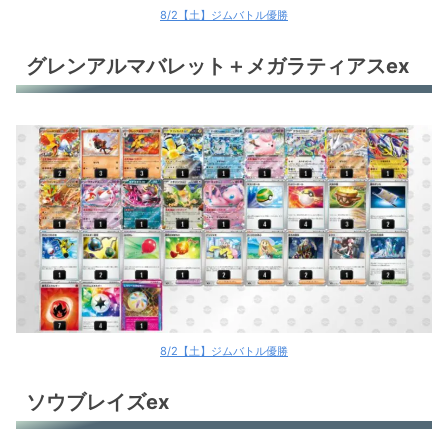
8/2【土】ジムバトル優勝
グレンアルマバレット＋メガラティアスex
8/2【土】ジムバトル優勝
ソウブレイズex