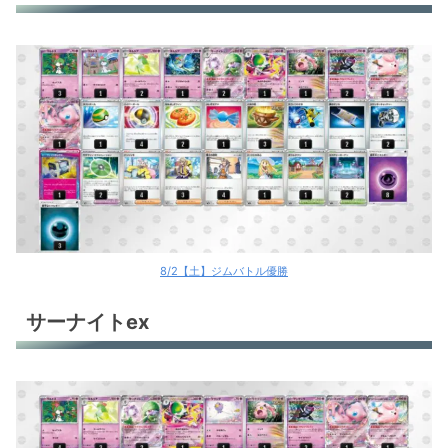
8/2【土】ジムバトル優勝
サーナイトex