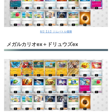
8/2【土】ジムバトル優勝
メガルカリオex＋ドリュウズex