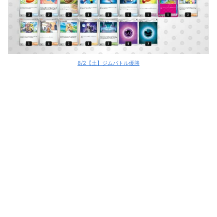
8/2【土】ジムバトル優勝