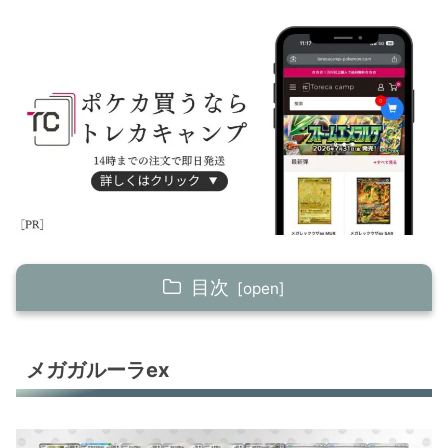
目次
メガガルーラex
メガガルーラex
メガガルーラex
メガガルーラex