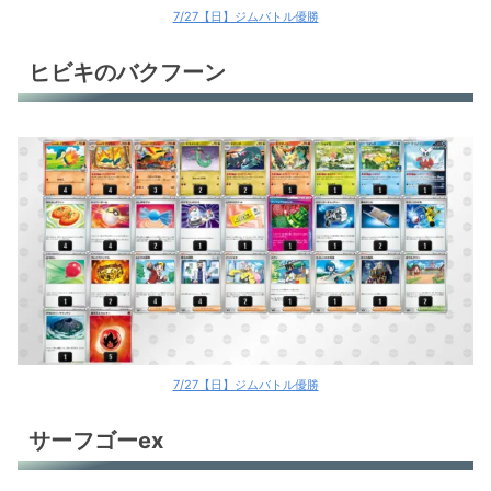
7/27【日】ジムバトル優勝
ヒビキのバクフーン
7/27【日】ジムバトル優勝
サーフゴーex