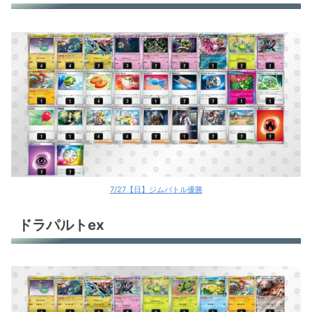
7/27【日】ジムバトル優勝
ドラパルトex