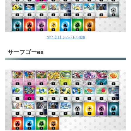
7/27【日】ジムバトル優勝
サーフゴーex