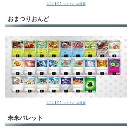
7/27【日】ジムバトル優勝
おまつりおんど
7/27【日】ジムバトル優勝
未来バレット