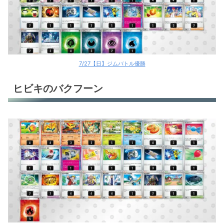
7/27【日】ジムバトル優勝
ヒビキのバクフーン