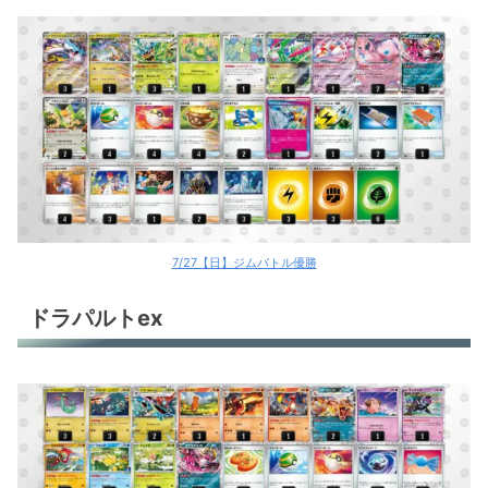
7/27【日】ジムバトル優勝
ドラパルトex