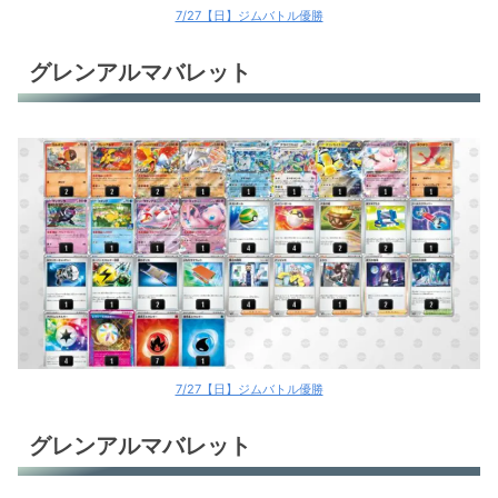
7/27【日】ジムバトル優勝
グレンアルマバレット
7/27【日】ジムバトル優勝
グレンアルマバレット