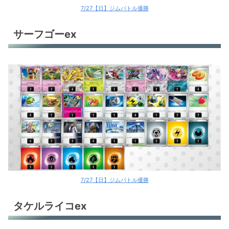
7/27【日】ジムバトル優勝
サーフゴーex
7/27【日】ジムバトル優勝
タケルライコex