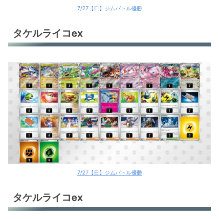
7/27【日】ジムバトル優勝
タケルライコex
7/27【日】ジムバトル優勝
タケルライコex