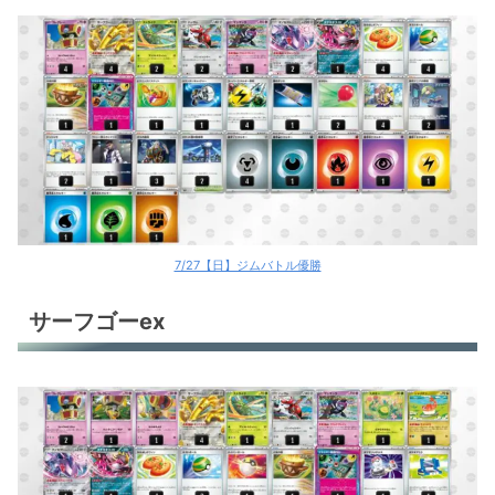
7/27【日】ジムバトル優勝
サーフゴーex