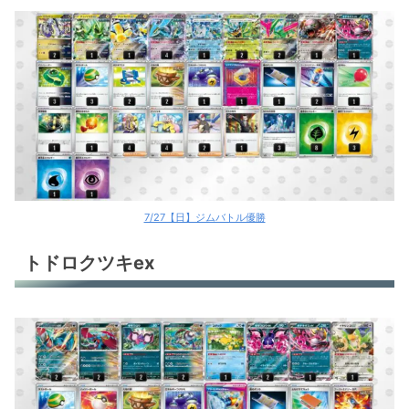
7/27【日】ジムバトル優勝
トドロクツキex