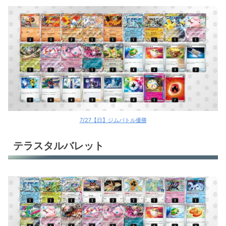
7/27【日】ジムバトル優勝
テラスタルバレット