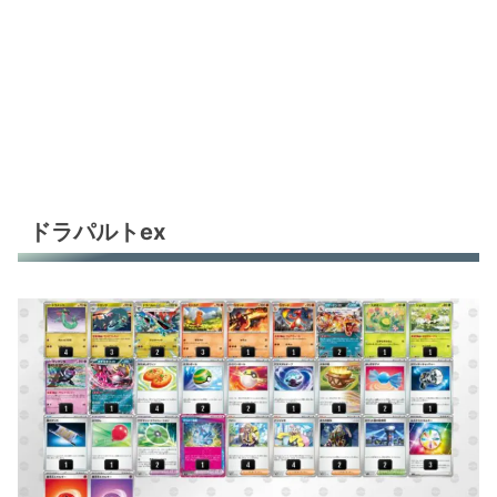
ドラパルトex