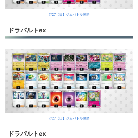
7/27【日】ジムバトル優勝
ドラパルトex
7/27【日】ジムバトル優勝
ドラパルトex