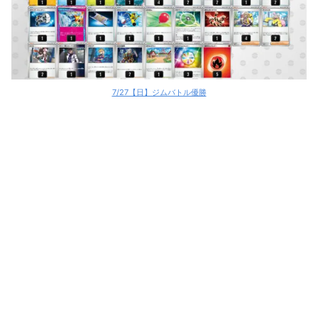
7/27【日】ジムバトル優勝