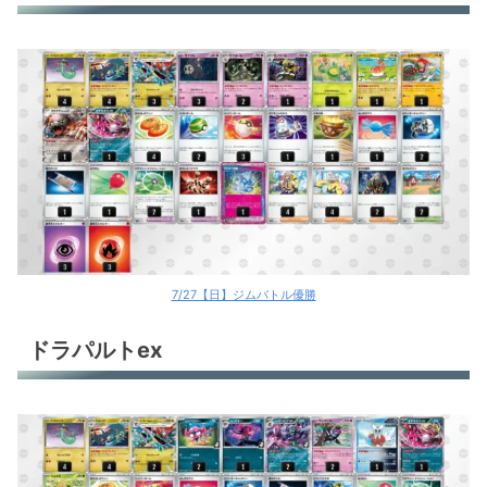
7/27【日】ジムバトル優勝
ドラパルトex