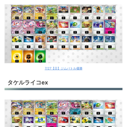
7/27【日】ジムバトル優勝
タケルライコex