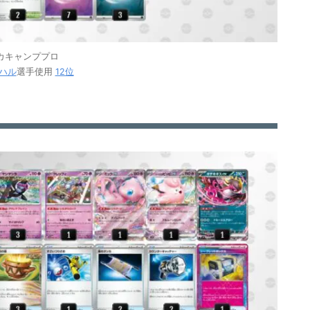
カキャンププロ
ハル
選手使用
12位