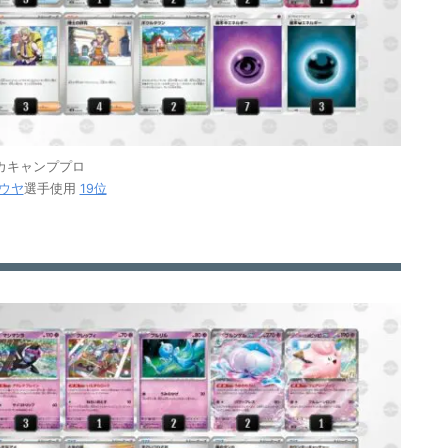
カキャンププロ
ウヤ
選手使用
19位