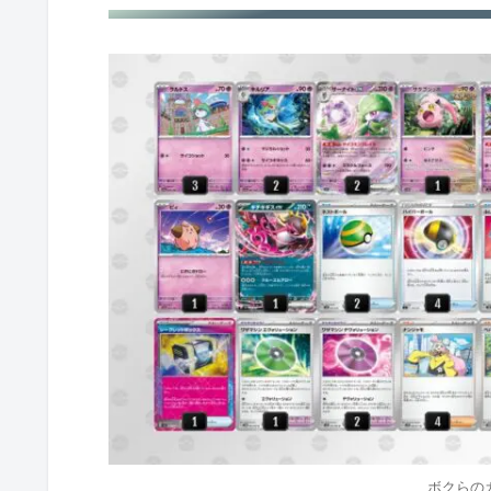
ニシカワハル
コガイユウヤ
スズキハヤト
ヤマグチヨシユキ
アライヨシユキ
Tord Reklev
フクイリュウジン
ハセガワタクヤ
イタガキタクト
サイトウコウセイ
ボクらの