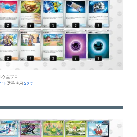
ポケ堂プロ
ヤト
選手使用
20位