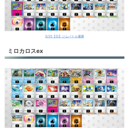
Nのゾロアークex
Nのゾロアークex
5/25【日】ジムバトル優勝
ミロカロスex