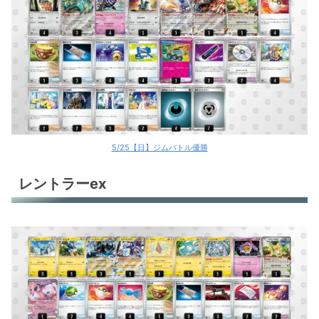
ロケット団のバンギラス＋デンリュウ
エースバーンex
エレキブルex
ヒードラン
ナンジャモのハラバリーex
5/25【日】ジムバトル優勝
イルカマンex
レントラーex
ミロカロスex
ミロカロスex
ミロカロスex
ミライドンex
ダストダス