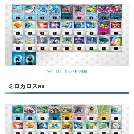
ブリジュラスex
ブリジュラスex
ブリジュラスex
ブリジュラスex
バチュルバレット
バチュルバレット
5/25【日】ジムバトル優勝
サーフゴーex
ミロカロスex
サーフゴーex
サーフゴーex
シロナのガブリアスex
ホップのザシアンex