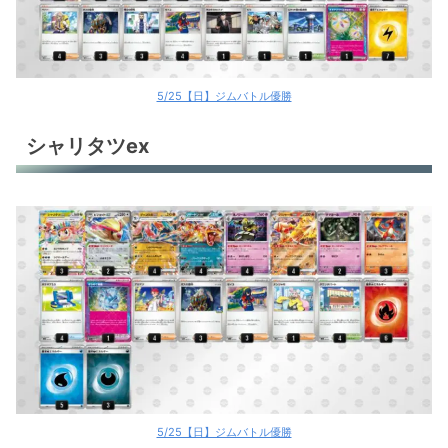
おまつりおんど
ヤバソチャex
テツノイバラex
5/25【日】ジムバトル優勝
テツノイバラex
シャリタツex
テツノイバラex
リーリエのピッピex
古代バレット
ユキメノコ
ユキメノコ
ブースターex
テラパゴスex＋ラウドボーンex
5/25【日】ジムバトル優勝