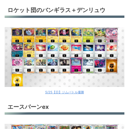
ハピナスex
ロケット団のバンギラス＋デンリュウ
ハピナスex
ハピナスex
テラパゴスex
ヒビキのバクフーン
ヒビキのバクフーン
バシャーモex
バシャーモex
5/25【日】ジムバトル優勝
バシャーモex
エースバーンex
バシャーモex
バシャーモex