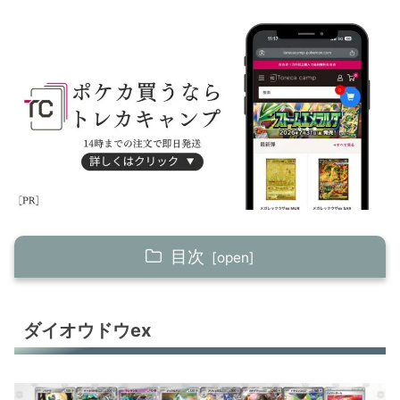
目次
ダイオウドウex
ダイオウドウex
レントラーex
シャリタツex