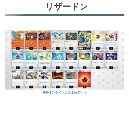
リザードン
海外オンライン大会上位デッキ