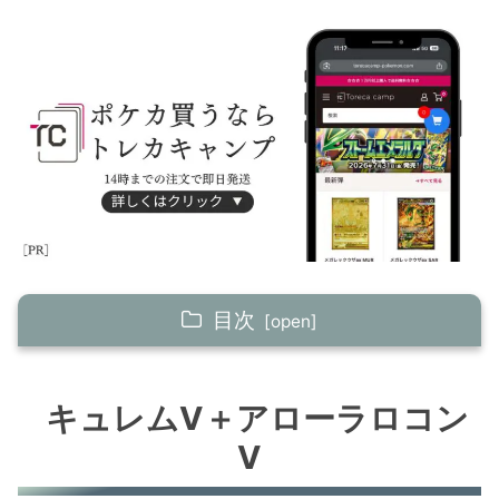
目次
キュレムV＋アローラロコンV
キュレムV＋アローラロコン
ムゲインダイナV
V
ウオノラゴン