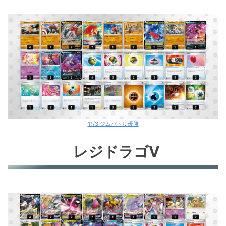
11/3 ジムバトル優勝
レジドラゴV