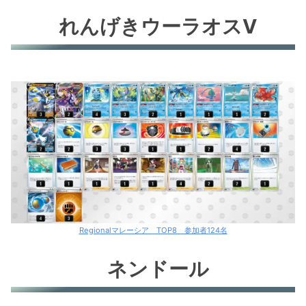
れんげきウーラオスV
Regionalマレーシア TOP8 参加者124名
ネンドール