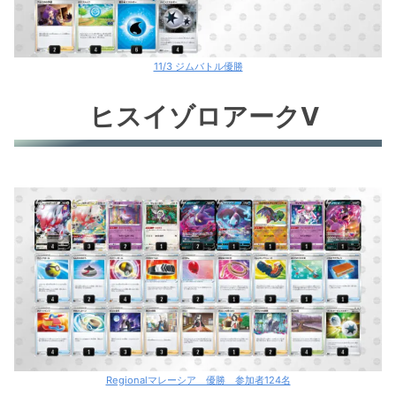
11/3 ジムバトル優勝
ヒスイゾロアークV
Regionalマレーシア 優勝 参加者124名