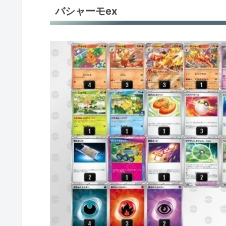
バシャーモex
ロケット団のバンギラス＋ロケット団
ロケット団のミュウツーex
Nのゾロアークex＋ロケット団のクロ
ホップのザシアンex＋ロケット団の
ガチグマアカツキ
ヒビキのバクフーン
トドロクツキex
トドロクツキ
Nのゾロアークex