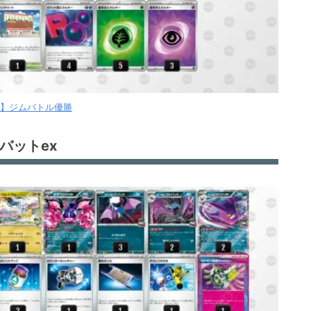
【月】ジムバトル優勝
バットex