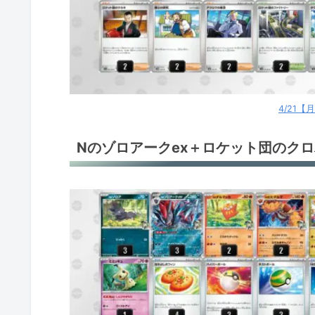
4/21
Nのゾロアークex＋ロケット団のクロ