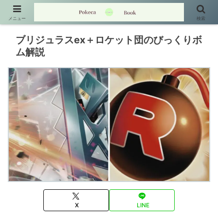
メニュー
検索
ブリジュラスex＋ロケット団のびっくりボ
ム解説
X
LINE