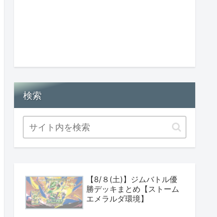
検索
【8/８(土)】ジムバトル優
勝デッキまとめ【ストーム
エメラルダ環境】