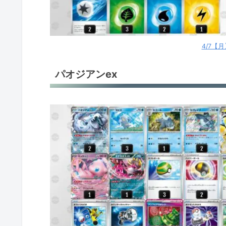
4/7【
パオジアンex