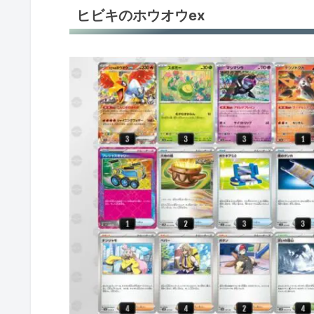
ヒビキのホウオウex
ケッキングex
パオジアンex
ピカチュウex
古代バレット
ヒビキのバクフーン
オーダイル
オーダイル
シロナのガブリアスex
シロナのガブリアスex