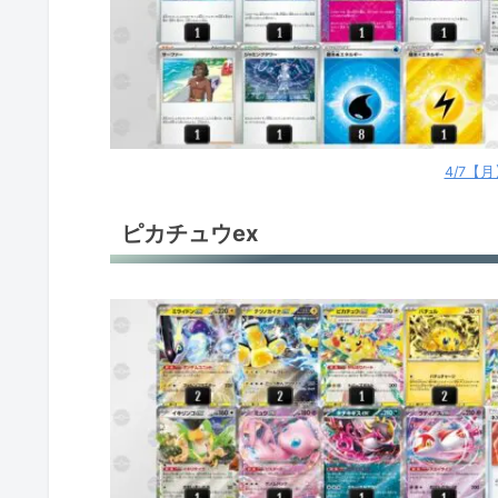
4/7【
ピカチュウex