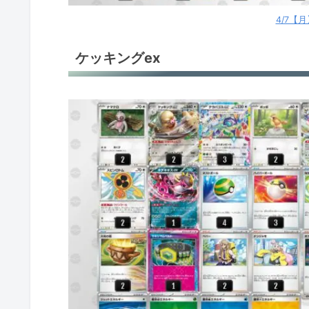
ホップのザシアンex
4/7【
ブリジュラスex
ケッキングex