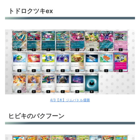
トドロクツキex
4/3【木】ジムバトル優勝
ヒビキのバクフーン