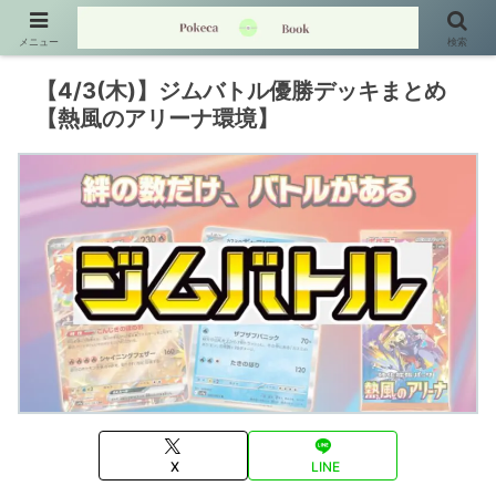
メニュー
検索
【4/3(木)】ジムバトル優勝デッキまとめ
【熱風のアリーナ環境】
X
LINE