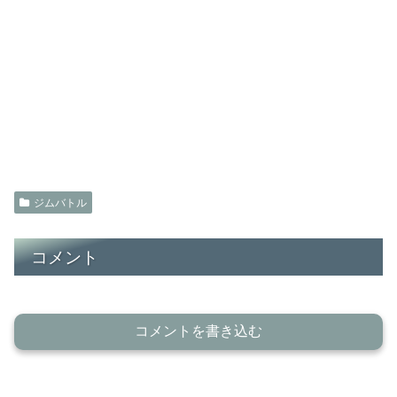
ジムバトル
コメント
コメントを書き込む