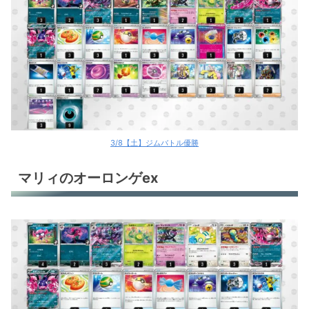
イルカマンex
ボルケニオンex＋ブーバーン
バンギラス
おまつりおんど
ナマズンLO
3/8【土】ジムバトル優勝
チョロネココントロール
マリィのオーロンゲex
ブースターex
ソウブレイズex
ホップのザシアンex
ホップのザシアンex
ソウブレイズex