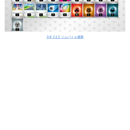
3/8【土】ジムバトル優勝