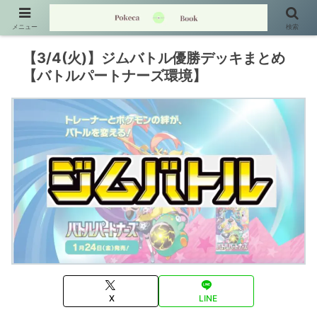
メニュー
検索
【3/4(火)】ジムバトル優勝デッキまとめ
【バトルパートナーズ環境】
X
LINE