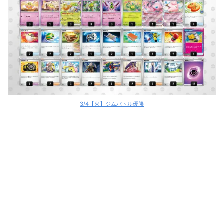
3/4【火】ジムバトル優勝