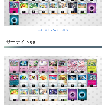
3/4【火】ジムバトル優勝
サーナイトex