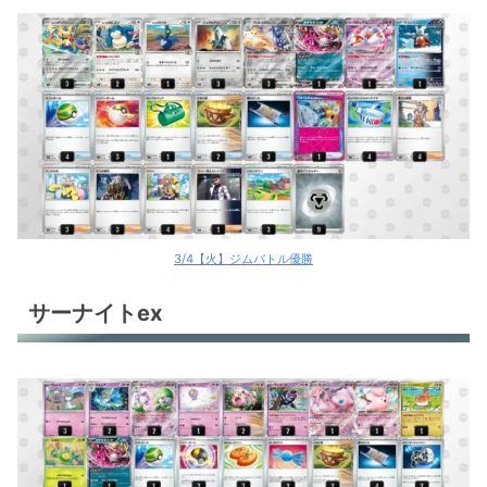
3/4【火】ジムバトル優勝
サーナイトex