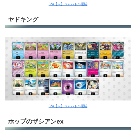
3/4【火】ジムバトル優勝
ヤドキング
3/4【火】ジムバトル優勝
ホップのザシアンex