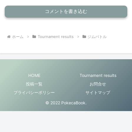
コメントを書き込む
ホーム
Tournament results
ジムバトル
HOME
Tournament results
投稿一覧
お問合せ
プライバシーポリシー
サイトマップ
© 2022 PokecaBook.