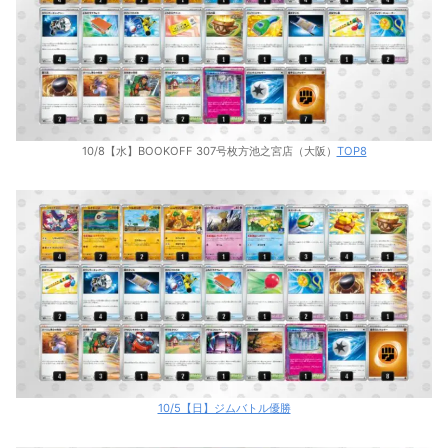
10/8【水】BOOKOFF 307号枚方池之宮店（大阪）
TOP8
10/5【日】ジムバトル優勝