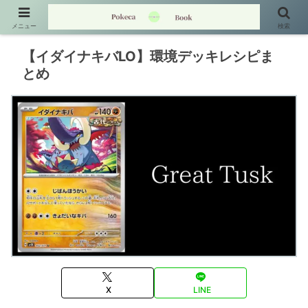
メニュー
検索
【イダイナキバLO】環境デッキレシピま
とめ
X
LINE