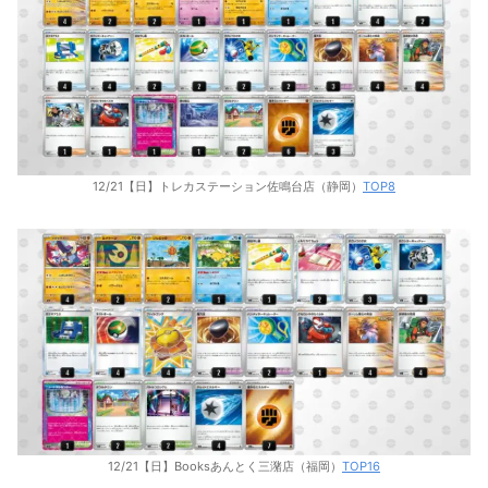
12/21【日】トレカステーション佐鳴台店（静岡）
TOP8
12/21【日】Booksあんとく三潴店（福岡）
TOP16