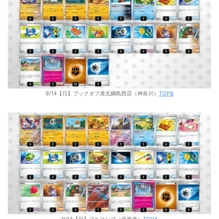
9/14【日】ブックオフ港北綱島西店（神奈川）
TOP8
9/14【日】フルコンプ（北海道）
TOP4