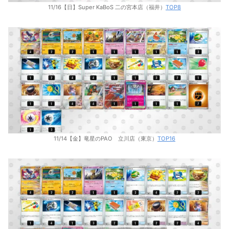
11/16【日】Super KaBoS 二の宮本店（福井）
TOP8
11/14【金】竜星のPAO 立川店（東京）
TOP16