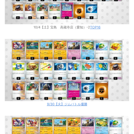
10/4【土】宝島 高蔵寺店（愛知）-2
TOP16
9/30【火】ジムバトル優勝