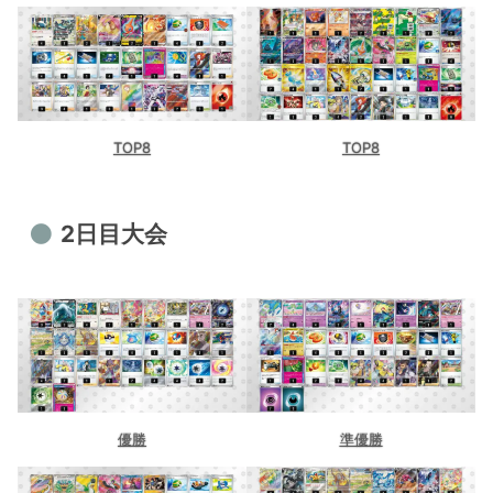
TOP8
TOP8
2日目大会
優勝
準優勝