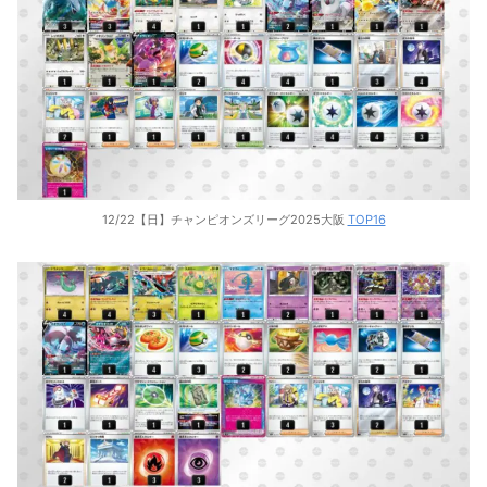
12/22【日】チャンピオンズリーグ2025大阪
TOP16