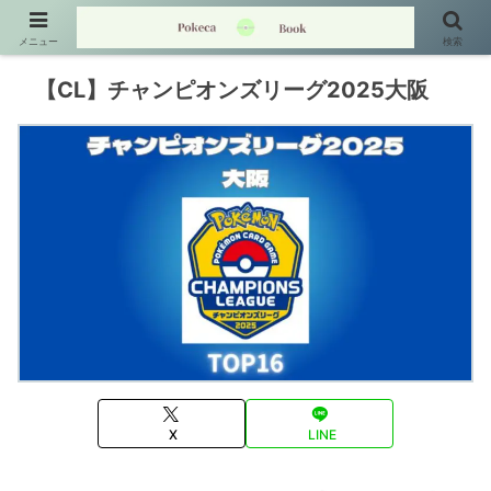
メニュー
検索
【CL】チャンピオンズリーグ2025大阪
X
LINE