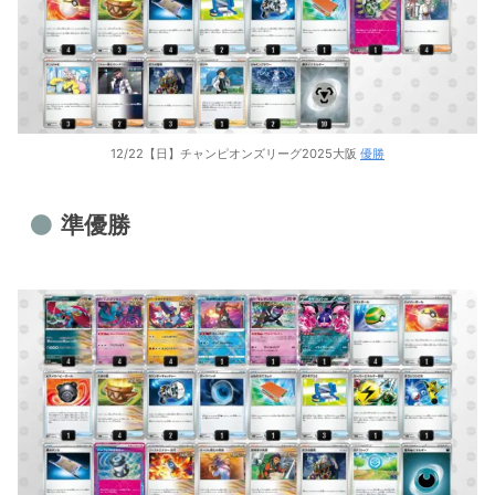
1日目大会
2日目大会
12/22【日】チャンピオンズリーグ2025大阪
優勝
準優勝