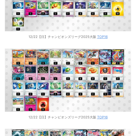
12/22【日】チャンピオンズリーグ2025大阪
TOP16
12/22【日】チャンピオンズリーグ2025大阪
TOP16