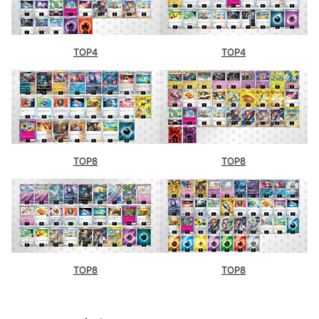
TOP4
TOP4
TOP8
TOP8
TOP8
TOP8