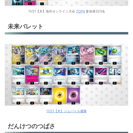
11/21【木】海外オンライン大会
TOP4
参加者323名
未来バレット
11/21【木】ジムバトル優勝
だんけつのつばさ