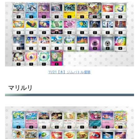
フライゴンex
エンテイV+オーガポンex
ピカチュウex＋ハピナスex
ピカチュウex＋ラテパゴスex
サザンドラex
未来バレット
11/21【木】ジムバトル優勝
だんけつのつばさ
マリルリ
ローブシン
ガケガニ
オリジンパルキアV
パオジアンex