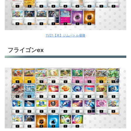
ロストバレット
サーフゴーex
ポケカ環境デッキレシピ
11/21【木】ジムバトル優勝
フライゴンex