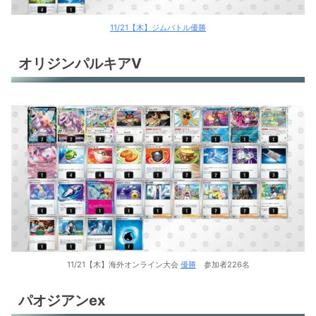
11/21【木】ジムバトル優勝
オリジンパルキアV
11/21【木】海外オンライン大会
優勝
参加者226名
パオジアンex