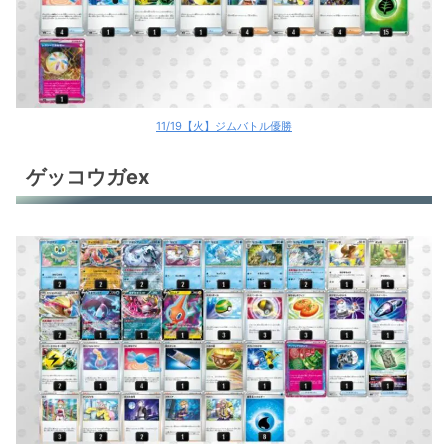
11/19【火】ジムバトル優勝
ゲッコウガex