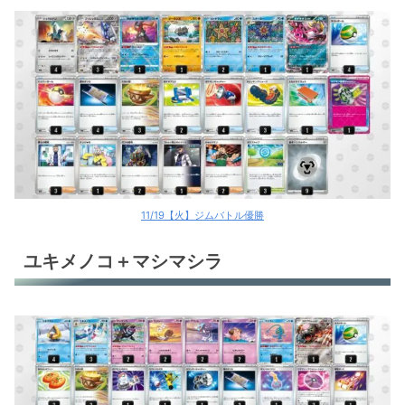
11/19【火】ジムバトル優勝
ユキメノコ＋マシマシラ