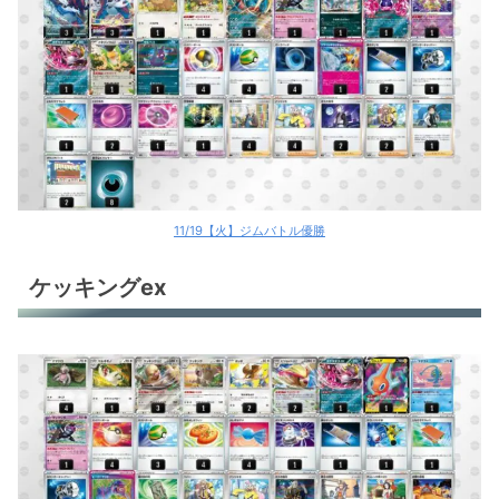
レジギガス
デカヌチャンex
サザンドラex
サザンドラex
サザンドラex
11/19【火】ジムバトル優勝
ピカチュウex
ケッキングex
カミツオロチex
ゲッコウガex
ブリジュラスex
ブリジュラスex
ユキメノコ＋マシマシラ