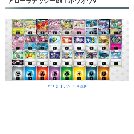
アローラナッシーex＋ホウオウV
11/3【日】ジムバトル優勝