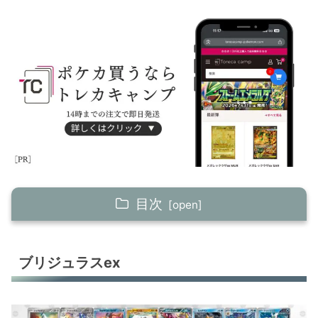
目次
ブリジュラスex
ブリジュラスex
リザードンex
タケルライコex