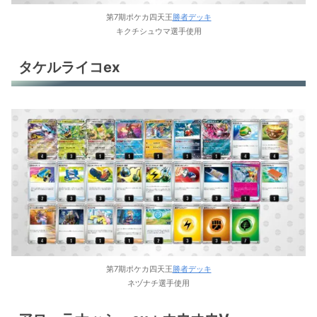
ポケカ環境デッキレシピ
第7期ポケカ四天王
勝者デッキ
キクチシュウマ選手使用
タケルライコex
第7期ポケカ四天王
勝者デッキ
ネヅナチ選手使用