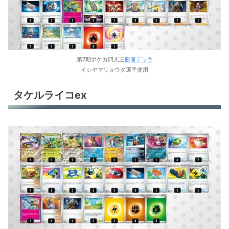
サザンドラex
ゲッコウガex
ウガツホムラex
第7期ポケカ四天王
勝者デッキ
ブリジュラスex
イシヤマリョウタ選手使用
ミライドンex
タケルライコex
オリジンディアルガV
テラパゴスex
サーフゴーex
サーフゴーex
オリジンパルキアV
イダイナキバLO