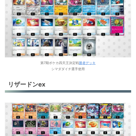
タケルライコex
アローラナッシーex＋ホウオウV
ドダイトスex
ケッキングex
ミロカロスex
第7期ポケカ四天王決定戦
勝者デッキ
ピカチュウex
シマダダイチ選手使用
ピカチュウex
リザードンex
サザンドラex
サザンドラex
サザンドラex
サザンドラex