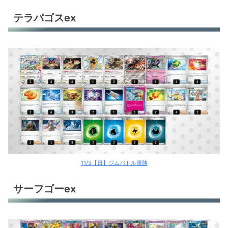
テラパゴスex
11/3【日】ジムバトル優勝
サーフゴーex