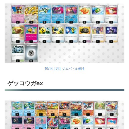
10/14【月】ジムバトル優勝
ゲッコウガex