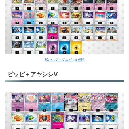
ブリジュラスex
ウガツホムラex
ヒスイゾロアークV
テツノブジンex＋エンテイV
アルセウスV
10/14【月】ジムバトル優勝
ソウブレイズex
ピッピ＋アヤシシV
テラパゴスex
オリジンパルキアV
オリジンパルキアV
サーフゴーex
ゲッコウガex