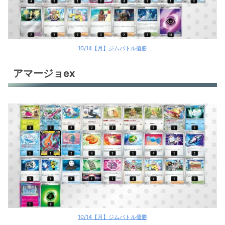
ロストギラティナ
ロストギラティナ
ミライドンex
10/14【月】ジムバトル優勝
トドロクツキex
アマージョex
トドロクツキex
ロストバレット
ロストバレット
古代バレット
ポケカ環境デッキレシピ
10/14【月】ジムバトル優勝