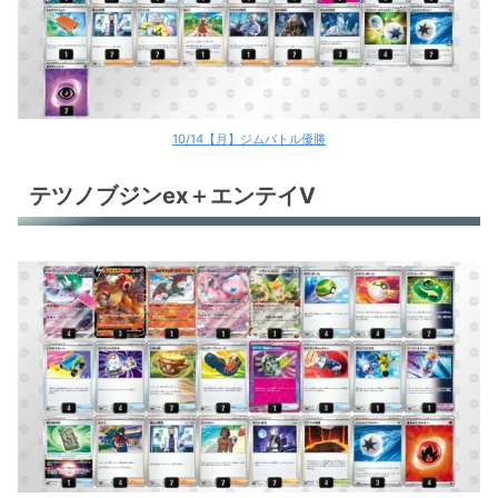
10/14【月】ジムバトル優勝
テツノブジンex＋エンテイV