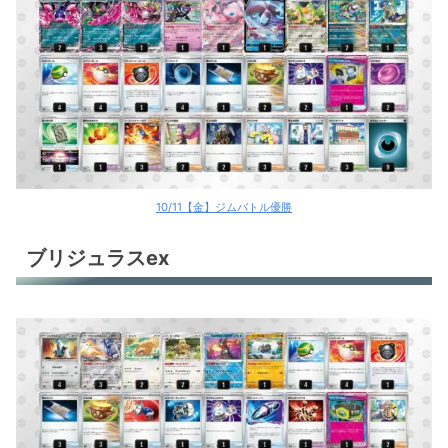
ソウブレイズex＋ラウドボーンex
ソウブレイズex
ソウブレイズex
ソウブレイズex
ロストバレット
10/11【金】ジムバトル優勝
オリジンパルキアV
ブリジュラスex
オリジンパルキアV
テラパゴスex
テラパゴスex
テツノイバラex
古代バレット