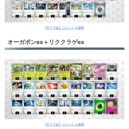
古代バレット
古代バレット
サーフゴーex
10/11【金】ジムバトル優勝
サーフゴーex
オーガポンex＋リククラゲex
ポケカ環境デッキレシピ
10/11【金】ジムバトル優勝