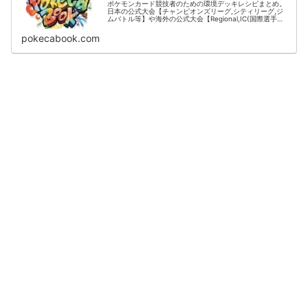
ポケモンカード競技者のための環境デッキレシピまとめ。
日本の公式大会【チャンピオンズリーグ,シティリーグ,ジ
ムバトル等】や海外の公式大会【Regional,IC(国際選手
権)】の結果をデッキタイプごとに掲載。
pokecabook.com