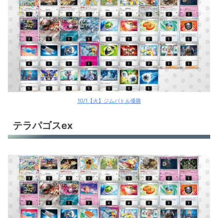
オリジンパルキアV
オリジンパルキアV
オリジンパルキアV
アルセウスV+ヨノワール
サーフゴーex
10/1【火】ジムバトル優勝
サーフゴーex
テラパゴスex
トドロクツキex
パオジアンex
ソウブレイズex
ソウブレイズex
ソウブレイズex