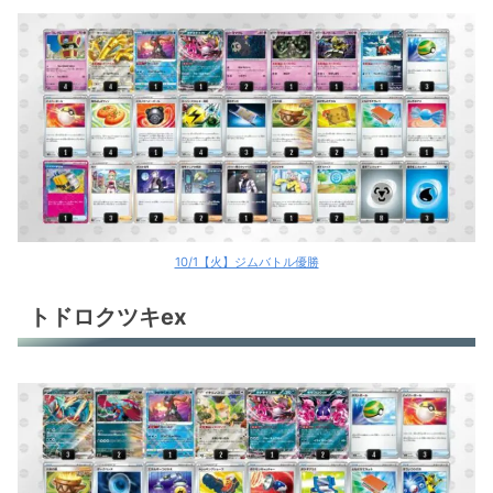
10/1【火】ジムバトル優勝
トドロクツキex