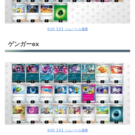
トドロクツキex
ミライドンex
テツノイバラex
9/30【月】ジムバトル優勝
ポケカ環境デッキレシピ
ゲンガーex
9/30【月】ジムバトル優勝