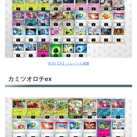
ロトムV
エースバーンex
ドラパルトex
ソウブレイズex
ソウブレイズex
9/30【月】ジムバトル優勝
ソウブレイズex
カミツオロチex
オリジンディアルガV
オリジンディアルガV
サーフゴーex
古代バレット
古代バレット