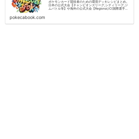
ポケモンカード競技者のための環境デッキレシピまとめ。
日本の公式大会【チャンピオンズリーグ,シティリーグ,ジ
ムバトル等】や海外の公式大会【Regional,IC(国際選手
権)】の結果をデッキタイプごとに掲載。
pokecabook.com