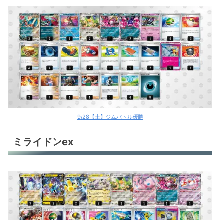
9/28【土】ジムバトル優勝
ミライドンex