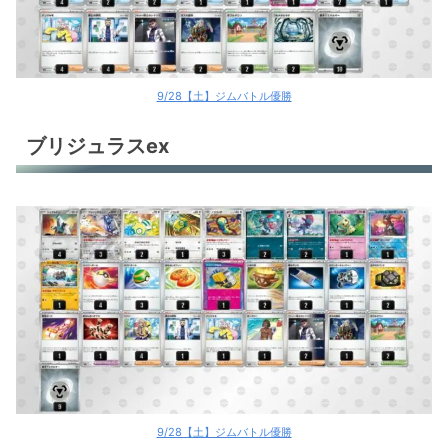
ミライドンex
ミライドンex
パオジアンex
9/28【土】ジムバトル優勝
パオジアンex
ブリジュラスex
ポケカ環境デッキレシピ
9/28【土】ジムバトル優勝