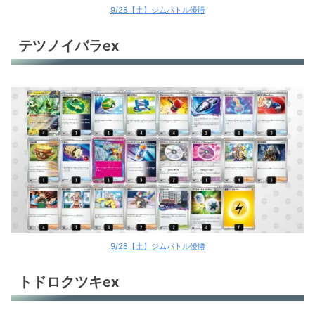
9/28【土】ジムバトル優勝
テツノイバラex
9/28【土】ジムバトル優勝
トドロクツキex