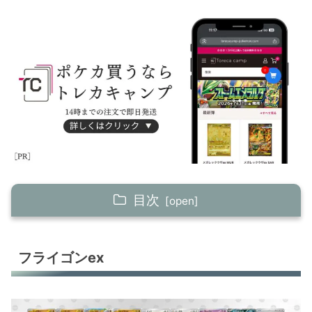
目次
フライゴンex
フライゴンex
ブリジュラスex
ブリジュラスex