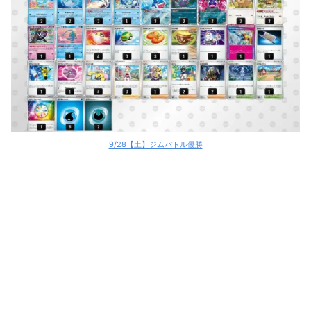
9/28【土】ジムバトル優勝