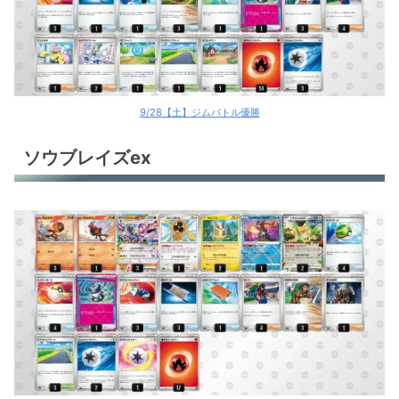
9/28【土】ジムバトル優勝
ソウブレイズex