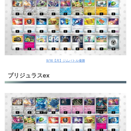
ブリジュラスex
ブリジュラスex
ジュペッタex
アマージョex
イルカマンex
9/16【月】ジムバトル優勝
イルカマンex
ブリジュラスex
ソウブレイズex
ソウブレイズex
エースバーンex
ハピナスex
ゲッコウガex