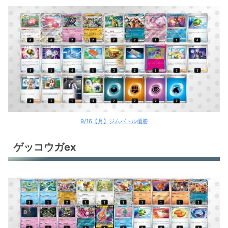
9/16【月】ジムバトル優勝
ゲッコウガex