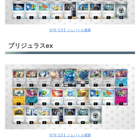
おまつりおんど
サーフゴーex
サーフゴーex
9/16【月】ジムバトル優勝
オリジンパルキアV
ブリジュラスex
オリジンディアルガV
テツノイバラex
ミライドンex
ミライドンex
古代バレット
ロストギラティナ
ポケカ環境デッキレシピ
9/16【月】ジムバトル優勝