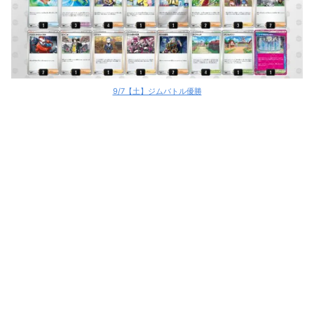
9/7【土】ジムバトル優勝