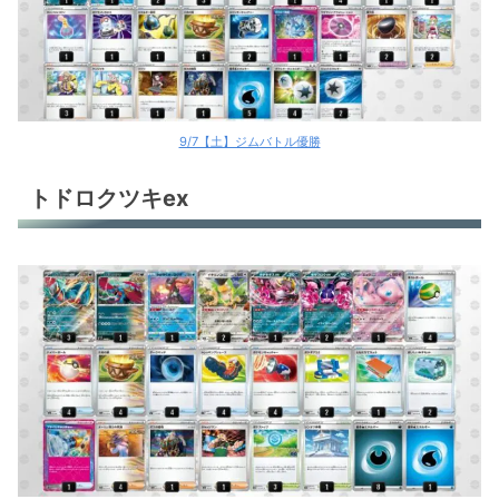
9/7【土】ジムバトル優勝
トドロクツキex