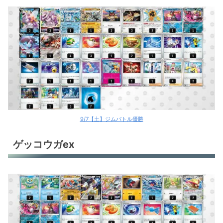
9/7【土】ジムバトル優勝
ゲッコウガex