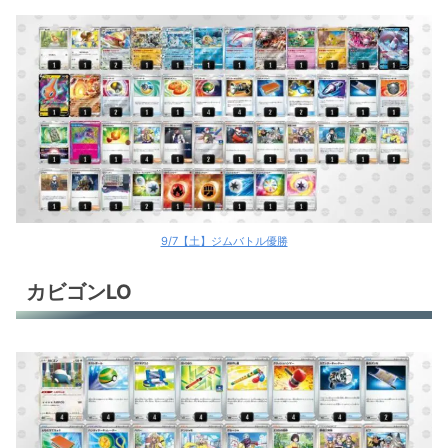
9/7【土】ジムバトル優勝
カビゴンLO