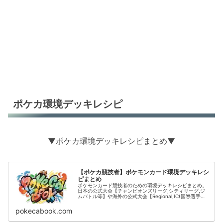
ポケカ環境デッキレシピ
▼ポケカ環境デッキレシピまとめ▼
【ポケカ競技者】ポケモンカード環境デッキレシ
ピまとめ
ポケモンカード競技者のための環境デッキレシピまとめ。
日本の公式大会【チャンピオンズリーグ,シティリーグ,ジ
ムバトル等】や海外の公式大会【Regional,IC(国際選手
権)】の結果をデッキタイプごとに掲載。
pokecabook.com