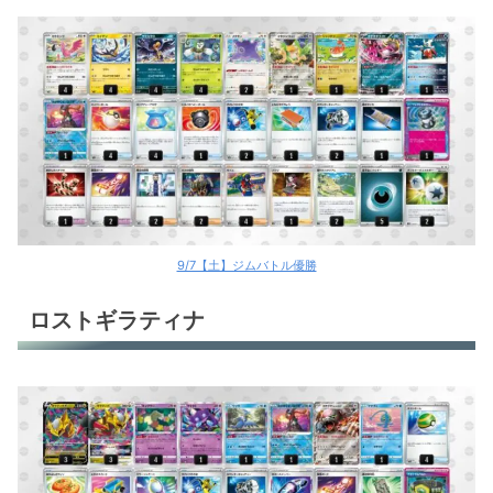
9/7【土】ジムバトル優勝
ロストギラティナ