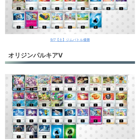
9/7【土】ジムバトル優勝
オリジンパルキアV