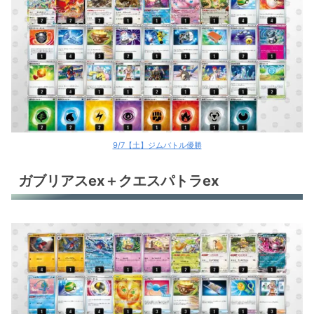
ケケンカニ
ニンフィアex
ソウブレイズex
ソウブレイズex
ソウブレイズex
9/7【土】ジムバトル優勝
ソウブレイズex
ガブリアスex＋クエスパトラex
ソウブレイズex
エースバーンex
未来バレット
オリジンパルキアV
オリジンパルキアV