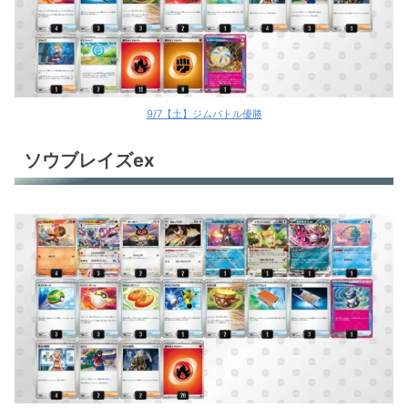
9/7【土】ジムバトル優勝
ソウブレイズex