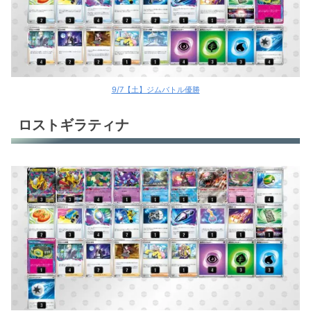
9/7【土】ジムバトル優勝
ロストギラティナ