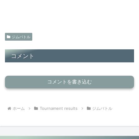
ジムバトル
コメント
コメントを書き込む
ホーム
Tournament results
ジムバトル