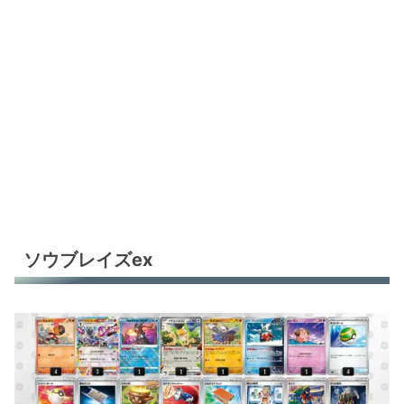
ソウブレイズex