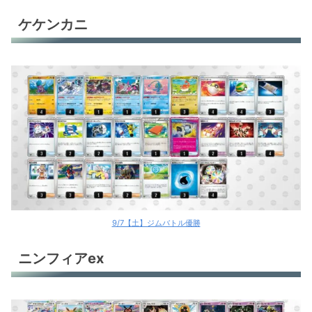
ロストギラティナ
ケケンカニ
ロストギラティナ
ピジョットコントロール
ピジョットコントロール
カビゴンLO
ポケカ環境デッキレシピ
9/7【土】ジムバトル優勝
ニンフィアex