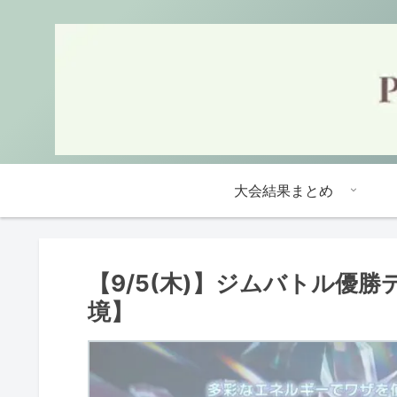
大会結果まとめ
【9/5(木)】ジムバトル優
境】