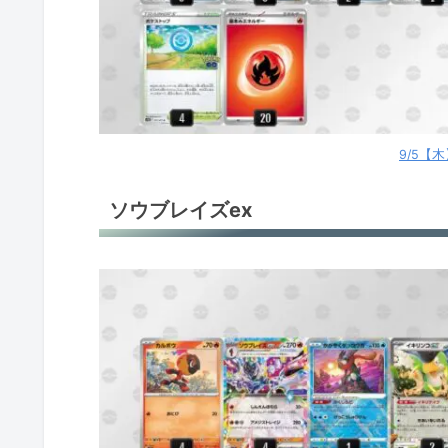
ロストギラティナ
ロストギラティナ
ポケカ環境デッキレシピ
9/5【
ソウブレイズex