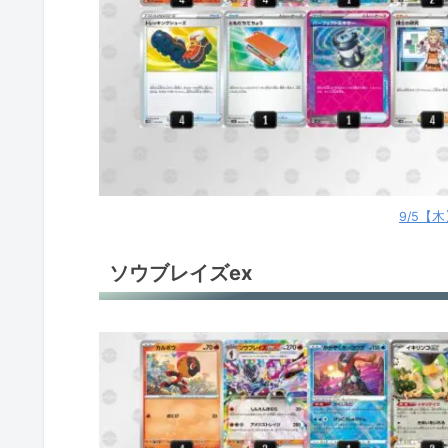
9/5【
ソウブレイズex