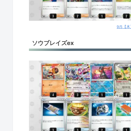
タケルライコex
レジドラゴV
9/5【
ルギアV
ソウブレイズex
ゲッコウガex
古代バレット
トドロクツキex
トドロクツキex
トドロクツキex
パオジアンex
おまつりおんど